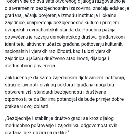
Tokom više od dva sata otvorenog dijaloga razgovarano je
o savremenim bezbjednosnim izazovima, značaju edukacije
građana, jačanju povjerenja između institucija i lokalne
zajednice, unapređenju bezbjednosne kulture i primjeni
evropskih i evroatlantskih standarda. Posebna pažnja
posvećena je razvoju demokratskog društva, građanskom
identitetu, aktivnom učešću građana, poštovanju kulturnih,
nacionalnih i vjerskih različitosti, kao i ulozi vjerskih
zajednica u jačanju društvene stabilnosti, dijaloga i
međusobnog povjerenja.
Zaključeno je da samo zajedničkim djelovanjem institucija,
stručne javnosti, civilnog sektora i građana mogu biti
ostvareni viši standardi bezbjednosti i društvene
otpornosti, te da Bar ima potencijal da bude primjer dobre
prakse u ovoj oblasti.
„Bezbjednije i stabilnije društvo gradi se kroz dijalog,
međusobno poštovanje i zajedničku odgovornost svih
građana, bez obzira na razlike.“