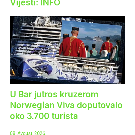
Vijesti: INFO
U Bar jutros kruzerom
Norwegian Viva doputovalo
oko 3.700 turista
08. Avgust. 2026.