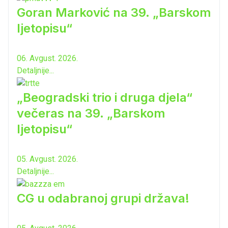
Goran Marković na 39. „Barskom
ljetopisu“
06. Avgust. 2026.
Detaljnije...
„Beogradski trio i druga djela“
večeras na 39. „Barskom
ljetopisu“
05. Avgust. 2026.
Detaljnije...
CG u odabranoj grupi država!