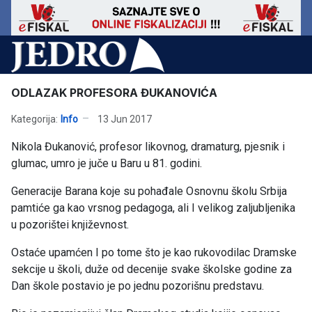
ODLAZAK PROFESORA ĐUKANOVIĆA
Kategorija:
Info
13 Jun 2017
Nikola Đukanović, profesor likovnog, dramaturg, pjesnik i
glumac, umro je juče u Baru u 81. godini.
Generacije Barana koje su pohađale Osnovnu školu Srbija
pamtiće ga kao vrsnog pedagoga, ali I velikog zaljubljenika
u pozorištei književnost.
Ostaće upamćen I po tome što je kao rukovodilac Dramske
sekcije u školi, duže od decenije svake školske godine za
Dan škole postavio je po jednu pozorišnu predstavu.