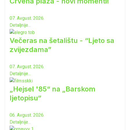
Crvena plaža - novi momenti!
07. Avgust. 2026.
Detaljnije...
Večeras na šetalištu - “Ljeto sa
zvijezdama”
07. Avgust. 2026.
Detaljnije...
„Hejsel '85“ na „Barskom
ljetopisu“
06. Avgust. 2026.
Detaljnije...