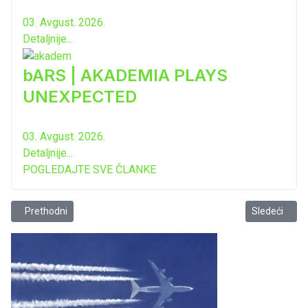
03. Avgust. 2026.
Detaljnije...
bARS | AKADEMIA PLAYS
UNEXPECTED
03. Avgust. 2026.
Detaljnije...
POGLEDAJTE SVE ČLANKE
Prethodni članak: Barska policija rasvijetlila 16 teških krađa!
Sledeći člana
Prethodni
Sledeći