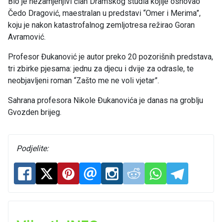
Bio je nezamjenjivi član Dramskog studia kojije osnovao
Čedo Dragović, maestralan u predstavi “Omer i Merima”,
koju je nakon katastrofalnog zemljotresa režirao Goran
Avramović.
Profesor Đukanović je autor preko 20 pozorišnih predstava,
tri zbirke pjesama: jednu za djecu i dvije za odrasle, te
neobjavljeni roman “Zašto me ne voli vjetar”.
Sahrana profesora Nikole Đukanovića je danas na groblju
Gvozden brijeg.
Podjelite: