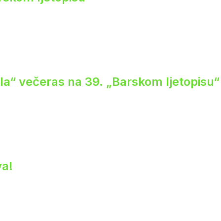
ela“ večeras na 39. „Barskom ljetopisu“
va!