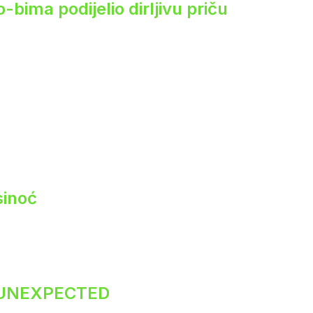
ima podijelio dirljivu priču
sinoć
 UNEXPECTED