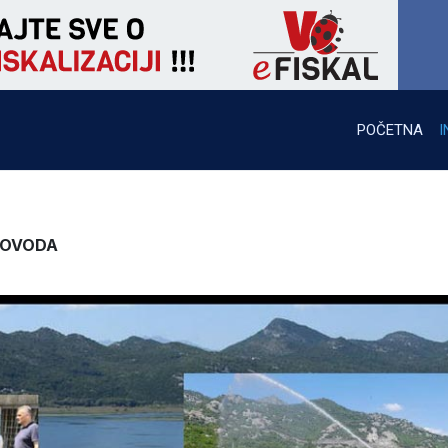
POČETNA
I
DOVODA