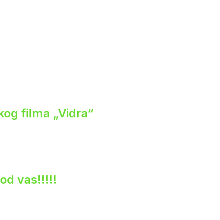
og filma „Vidra“
od vas!!!!!