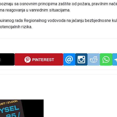
poznaju sa osnovnim principima zaštite od požara, pravilnim nač
ma reagovanja u vanrednim situacijama.
inuiranog rada Regionalnog vodovoda na jačanju bezbjednosne kul
otencijalnih rizika.
R
PINTEREST