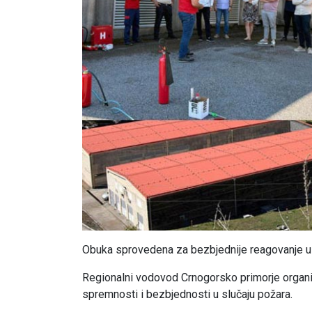
Obuka sprovedena za bezbjednije reagovanje u 
Regionalni vodovod Crnogorsko primorje organi
spremnosti i bezbjednosti u slučaju požara.