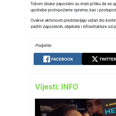
Tokom obuke zaposleni su imali priliku da se u
upotrebe protivpožarne opreme, kao i postupci
Ovakve aktivnosti predstavljaju važan dio kont
zaštiti zaposlenih, objekata i infrastrukture od p
Podjelite:
FACEBOOK
TWITTE
Vijesti: INFO