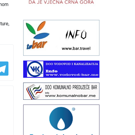
inom
ture,