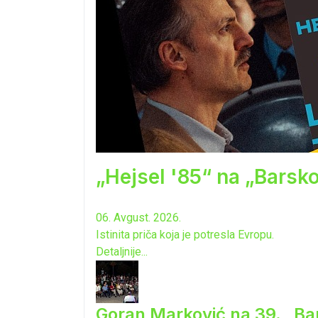
„Hejsel '85“ na „Barsk
06. Avgust. 2026.
Istinita priča koja je potresla Evropu.
Detaljnije...
Goran Marković na 39. „Ba