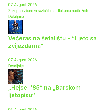
07. Avgust. 2026.
Zakupac zbunjen različitim odlukama nadležnih....
Detaljnije...
Večeras na šetalištu - “Ljeto sa
zvijezdama”
07. Avgust. 2026.
Detaljnije...
„Hejsel '85“ na „Barskom
ljetopisu“
06. Avgust. 2026.