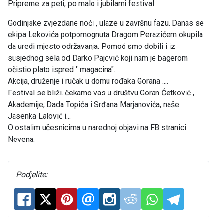
Pripreme za peti, po malo i jubilarni festival
Godinjske zvjezdane noći , ulaze u završnu fazu. Danas se
ekipa Lekovića potpomognuta Dragom Perazićem okupila
da uredi mjesto održavanja. Pomoć smo dobili i iz
susjednog sela od Darko Pajović koji nam je bagerom
očistio plato ispred " magacina".
Akcija, druženje i ručak u domu rođaka Gorana ....
Festival se bliži, čekamo vas u društvu Goran Ćetković ,
Akademije, Dada Topića i Srđana Marjanovića, naše
Jasenka Lalović i...
O ostalim učesnicima u narednoj objavi na FB stranici
Nevena.
Podjelite: