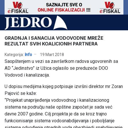
GRADNJA I SANACIJA VODOVODNE MREŽE
REZULTAT SVIH KOALICIONIH PARTNERA
Kategorija:
Info
19 Mart 2018
Saopštenjem u vezi sa završetkom radova ugovorenih sa
AD “Jedinstvo” iz Užica oglasilo se preduzeće DOO
Vodovod i kanalizacija.
U dopisu medijima kojeg potpisuje izvršni direktor mr Zoran
Pajović se kaže:
“Projekat unaprijeđenja vodovodnog i kanalizacionog
sistema na području naše opštine započet je sada već
davne 2007 godine. Cilj projekta je da se kroz trajno
funkcionisanje sistema vodosnabdijevanja i poboljšanje
sistema odvođenja otpadnih voda obezbijedi snabdijevanje