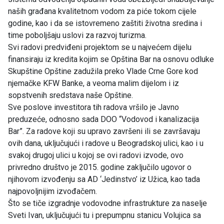
naših građana kvalitetnom vodom za piće tokom cijele
godine, kao i da se istovremeno zaštiti životna sredina i
time poboljšaju uslovi za razvoj turizma.
Svi radovi predviđeni projektom se u najvećem dijelu
finansiraju iz kredita kojim se Opština Bar na osnovu odluke
Skupštine Opštine zadužila preko Vlade Crne Gore kod
njemačke KFW Banke, a veoma malim dijelom i iz
sopstvenih sredstava naše Opštine.
Sve poslove investitora tih radova vršilo je Javno
preduzeće, odnosno sada DOO “Vodovod i kanalizacija
Bar”. Za radove koji su upravo završeni ili se završavaju
ovih dana, uključujući i radove u Beogradskoj ulici, kao i u
svakoj drugoj ulici u kojoj se ovi radovi izvode, ovo
privredno društvo je 2015. godine zaključilo ugovor o
njihovom izvođenju sa AD ‘Jedinstvo’ iz Užica, kao tada
najpovoljnijim izvođačem.
Što se tiče izgradnje vodovodne infrastrukture za naselje
Sveti Ivan, uključujući tu i prepumpnu stanicu Volujica sa