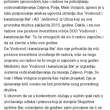
potisnim cjevovodom, kao i radove na poboljšanju
vodosnabdijevanja Zaljeva, Polja, Male Volujice, upravo je u
toku potpisivanje aneksa ugovora izmedju doo ‘Vodovod i
kanalizacija Bar’ i AD ‘Jedinstvo’ iz Užica koji su ova
privredna društva zaključila 2015. godine. Dakle, i za ove
radove sve poslove investitora vršiće DOO ‘Vodovod i
kanalizacija Bar’. To će omogućiti da svi ti radovi započnu i
da se završe u toku ove godine.
Da ‘Vodovod i kanalizacija Bar’ doo nije prihvatila da vrši
poslove investitora izvođenja tih radova, više se nego
izvjesno ovi radovi ne bi mogli ni započeti u ovoj godini.
Međutim, doo ‘Vodovod i kanalizacija Bar’ je izgradnju
sistema vodosnabdijevanja za naselja Zaljevo, Polje, Sv.
Ivan i Mala Volujica ocijenila kao važan projekat, čije je
rješavanje bilo visoko na listi prioriteta ovog privrednog
društva.
S obzirom da se u konkretnom slučaju u suštini ipak radi o
izvršavanju odluka i planova koji je donijela Skupština
opštine Bar, ostavljamo da građani sami procijene da li se