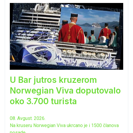
U Bar jutros kruzerom
Norwegian Viva doputovalo
oko 3.700 turista
08. Avgust. 2026.
Na kruseru Norwegian Viva ukrcano je i 1500 članova
posade.