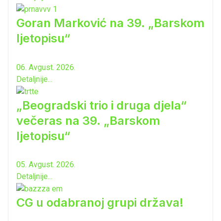
Goran Marković na 39. „Barskom
ljetopisu“
06. Avgust. 2026.
Detaljnije...
„Beogradski trio i druga djela“
večeras na 39. „Barskom
ljetopisu“
05. Avgust. 2026.
Detaljnije...
CG u odabranoj grupi država!