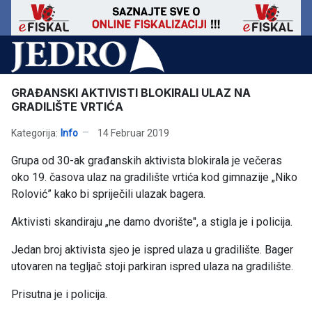
GRAĐANSKI AKTIVISTI BLOKIRALI ULAZ NA
GRADILIŠTE VRTIĆA
Kategorija:
Info
14 Februar 2019
Grupa od 30-ak građanskih aktivista blokirala je večeras
oko 19. časova ulaz na gradilište vrtića kod gimnazije „Niko
Rolović” kako bi spriječili ulazak bagera.
Aktivisti skandiraju „ne damo dvorište", a stigla je i policija.
Jedan broj aktivista sjeo je ispred ulaza u gradilište. Bager
utovaren na tegljač stoji parkiran ispred ulaza na gradilište.
Prisutna je i policija.