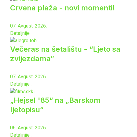
Crvena plaža - novi momenti!
07. Avgust. 2026.
Detaljnije...
Večeras na šetalištu - “Ljeto sa
zvijezdama”
07. Avgust. 2026.
Detaljnije...
„Hejsel '85“ na „Barskom
ljetopisu“
06. Avgust. 2026.
Detaljnije...