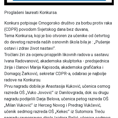
Proglašeni laureati Konkursa.
Konkurs potpisuje Crnogorsko društvo za borbu protiv raka
(CDPR) povodom Svjetskog dana bez duvana,
Tema Konkursa, koji je bio otvoren za učenike od četvrtog
do devetog razreda naših osnovnih škola bila je : „Pušenje
ostavi i zdrav život nastavi”.
Tročlani žiri za ocjenu prispjelih likovnih radova u sastavu:
Ivana Radovanović, akademska skulptorka - predsjednica
žirija i članovi Marija Kapisoda, akademska grafičarka i
Domagoj Žarković, sekretar CDPR-a, odabrao je najbolje
radove na Konkursu.
Prvu nagradu dobila je Anastasija Kuković, učenica osmog
razreda OŠ „Vuko Jovović” iz Danilovgrada, dok su drugu
nagradu podijelili Darja Belova, učenica petog razreda OŠ
„Milan Vuković” iz Herceg Novog i Predrag Vukčević,
učenik sedmog razreda OŠ „Kekec” iz Sutomora. Treću
nagradu ravnopravno dijele Isidora Račić, učenica sedmog