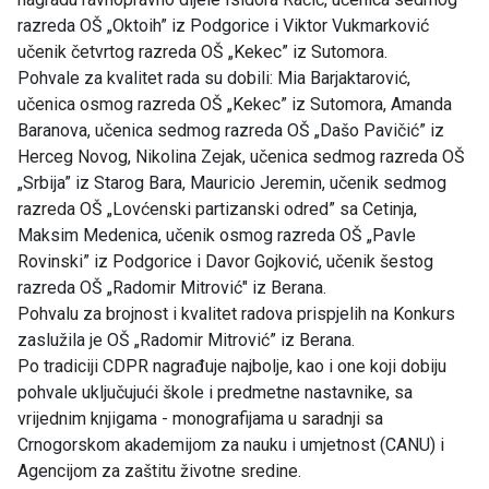
razreda OŠ „Oktoih” iz Podgorice i Viktor Vukmarković
učenik četvrtog razreda OŠ „Kekec” iz Sutomora.
Pohvale za kvalitet rada su dobili: Mia Barjaktarović,
učenica osmog razreda OŠ „Kekec” iz Sutomora, Amanda
Baranova, učenica sedmog razreda OŠ „Dašo Pavičić” iz
Herceg Novog, Nikolina Zejak, učenica sedmog razreda OŠ
„Srbija” iz Starog Bara, Mauricio Jeremin, učenik sedmog
razreda OŠ „Lovćenski partizanski odred” sa Cetinja,
Maksim Medenica, učenik osmog razreda OŠ „Pavle
Rovinski” iz Podgorice i Davor Gojković, učenik šestog
razreda OŠ „Radomir Mitrović" iz Berana.
Pohvalu za brojnost i kvalitet radova prispjelih na Konkurs
zaslužila je OŠ „Radomir Mitrović” iz Berana.
Po tradiciji CDPR nagrađuje najbolje, kao i one koji dobiju
pohvale uključujući škole i predmetne nastavnike, sa
vrijednim knjigama - monografijama u saradnji sa
Crnogorskom akademijom za nauku i umjetnost (CANU) i
Agencijom za zaštitu životne sredine.