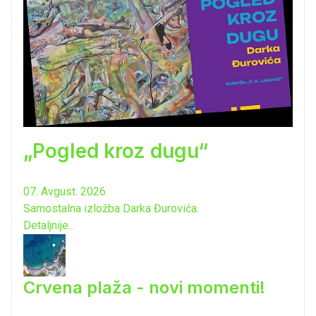
„Pogled kroz dugu“
07. Avgust. 2026.
Samostalna izložba Darka Đurovića.
Detaljnije...
Crvena plaža - novi momenti!