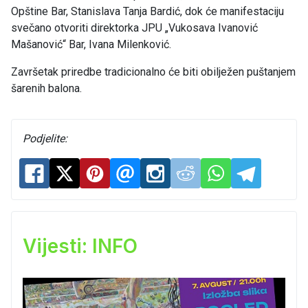
Opštine Bar, Stanislava Tanja Bardić, dok će manifestaciju
svečano otvoriti direktorka JPU „Vukosava Ivanović
Mašanović“ Bar, Ivana Milenković.
Završetak priredbe tradicionalno će biti obilježen puštanjem
šarenih balona.
Podjelite:
Vijesti: INFO