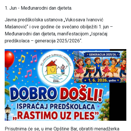
1. Jun - Međunarodni dan djeteta.
Javna predškolska ustanova „Vukosava Ivanović
Mašanović“ i ove godine će svečano obilježiti 1. jun –
Međunarodni dan djeteta, manifestacijom „Ispraćaj
predškolaca – generacija 2025/2026“.
Prisutnima će se, u ime Opštine Bar, obratiti menadžerka