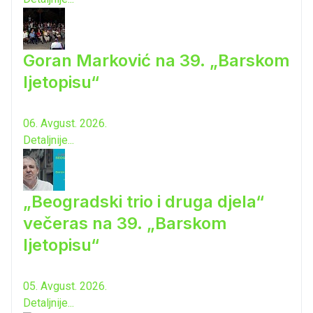
Goran Marković na 39. „Barskom
ljetopisu“
06. Avgust. 2026.
Detaljnije...
„Beogradski trio i druga djela“
večeras na 39. „Barskom
ljetopisu“
05. Avgust. 2026.
Detaljnije...