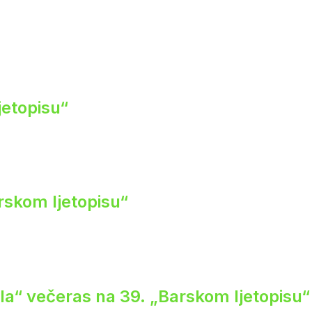
jetopisu“
rskom ljetopisu“
ela“ večeras na 39. „Barskom ljetopisu“