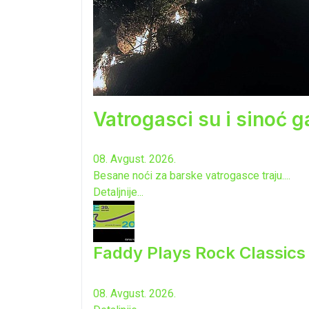
Vatrogasci su i sinoć ga
08. Avgust. 2026.
Besane noći za barske vatrogasce traju....
Detaljnije...
Faddy Plays Rock Classic
08. Avgust. 2026.