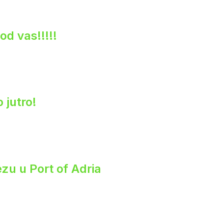
od vas!!!!!
 jutro!
zu u Port of Adria