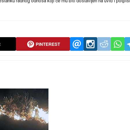
estanku radnog odnosa koji će mu biti dostavljen na uvid i potpis
R
PINTEREST