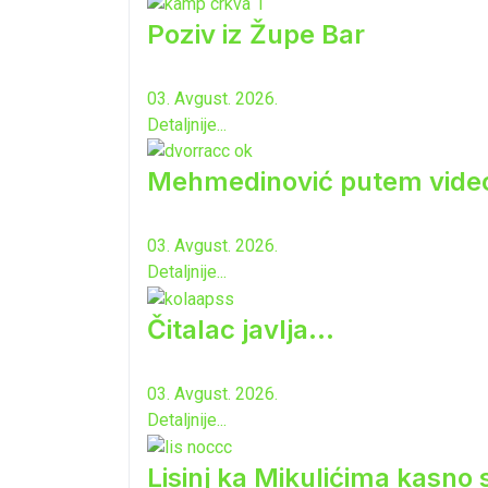
Poziv iz Župe Bar
03. Avgust. 2026.
Detaljnije...
Mehmedinović putem video-b
03. Avgust. 2026.
Detaljnije...
Čitalac javlja...
03. Avgust. 2026.
Detaljnije...
Lisinj ka Mikulićima kasno 