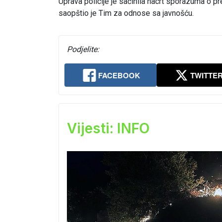
Uprava policije je sačinila nacrt sporazuma o pr
saopštio je Tim za odnose sa javnošću.
Podjelite:
FACEBOOK
TWITTE
Vijesti: INFO