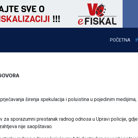
POČETNA
I
UGOVORA
sprječavanja širenja spekulacija i poluistina u pojedinim medijima,
jev za sporazumni prestanak radnog odnosa u Upravi policije, gdje 
ahtjeva nije saopštavao.