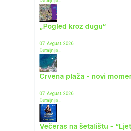
Detaljnije...
„Pogled kroz dugu“
07. Avgust. 2026.
Detaljnije...
Crvena plaža - novi momen
07. Avgust. 2026.
Detaljnije...
Večeras na šetalištu - “Lj