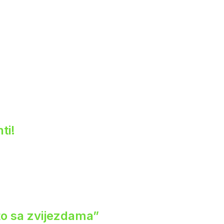
ti!
eto sa zvijezdama”