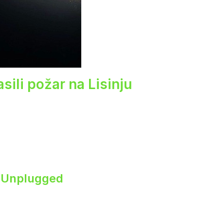
sili požar na Lisinju
s Unplugged