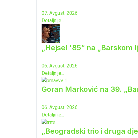
07. Avgust. 2026.
Detaljnije...
„Hejsel '85“ na „Barskom l
06. Avgust. 2026.
Detaljnije...
Goran Marković na 39. „Ba
06. Avgust. 2026.
Detaljnije...
„Beogradski trio i druga dj