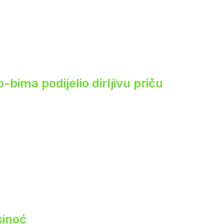
ima podijelio dirljivu priču
sinoć