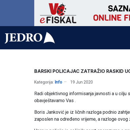
BARSKI POLICAJAC ZATRAŽIO RASKID 
Kategorija:
Info
19 Jun 2020
Radi objektivnog informisanja javnosti a u cilju 
obavještavamo Vas .
Boris Janković je iz ličnih razloga podnio zaht
zaposlen na određeno vrijeme, a razloge ovog z