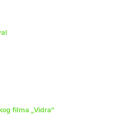
va!
og filma „Vidra“