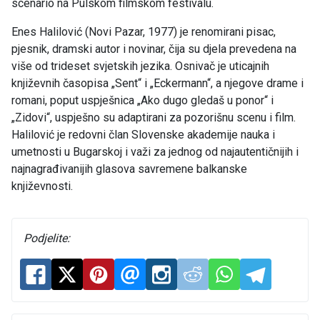
scenario na Pulskom filmskom festivalu.
Enes Halilović (Novi Pazar, 1977) je renomirani pisac,
pjesnik, dramski autor i novinar, čija su djela prevedena na
više od trideset svjetskih jezika. Osnivač je uticajnih
književnih časopisa „Sent“ i „Eckermann“, a njegove drame i
romani, poput uspješnica „Ako dugo gledaš u ponor“ i
„Zidovi“, uspješno su adaptirani za pozorišnu scenu i film.
Halilović je redovni član Slovenske akademije nauka i
umetnosti u Bugarskoj i važi za jednog od najautentičnijih i
najnagrađivanijih glasova savremene balkanske
književnosti.
Podjelite: