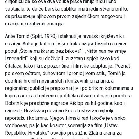
činjenicu da se ova dva velika pisca ranije nisu lično
sastajala, te da će barska publika imati jedinstvenu priliku
da prisustvuje njihovom prvom zajedničkom razgovoru i
razmjeni kreativnih energija.
Ante Tomić (Split, 1970) istaknuti je hrvatski književnik i
novinar. Autor je kultnih i višestruko nagrađivanih romana
poput „Što je muškarac bez brkova“ i „Ništa nas ne smije
iznenaditi“, koji su doživjeli izuzetan uspjeh kako kod
čitalaca, tako i kroz pozorišne i filmske adaptacije. Poznat
po svom oštrom, duhovitom i pronicljivom stilu, Tomić je
dobitnik brojnih novinarskih i književnih priznanja, a
regionalnoj publici je prepoznatljiv i po britkim kolumnama u
kojima secira društvenu i političku stvarnost naših prostora.
Dobitnik je prestižne nagrade Kiklop za hit godine, kao i
nagrade Hrvatskog novinarskog društva za najbolju
reportažu i kolumnu. Njegov filmski rad takođe je visoko
vrednovan, pa je kao koautor scenarija za film „Ustav
Republike Hrvatske“ osvojio prestižnu Zlatnu arenu za