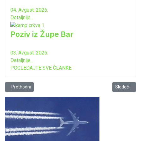
04. Avgust. 2026.
Detaljnije...
Poziv iz Župe Bar
03. Avgust. 2026.
Detaljnije...
POGLEDAJTE SVE ČLANKE
Prethodni članak: Pokreće se postupak za izmjene Ustava
Sledeći člana
Prethodni
Sledeći