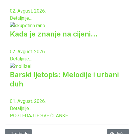
02. Avgust. 2026.
Detaljnije...
Kada je znanje na cijeni...
02. Avgust. 2026.
Detaljnije...
Barski ljetopis: Melodije i urbani
duh
01. Avgust. 2026.
Detaljnije...
POGLEDAJTE SVE ČLANKE
Prethodni članak: Promovisan novi broj „Glasa Mrkojevića“
Sledeći člana
Prethodni
Sledeći