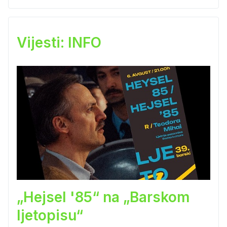
Vijesti: INFO
„Hejsel '85“ na „Barskom
ljetopisu“