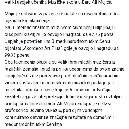
Veliki uspjeh učenika Muzičke škole u Baru Ali Mujića.
Mujić je ostvario zapažene rezultate na dva međunarodna
pijanistička takmičenja.
Na II Internacionalnom muzičkom takmičenju Bijeljina, u
disciplini klavir, Ali je osvojio I nagradu sa 97,75 poena.
Uspjeh je potvrđen i na 8. međunarodnom takmičenju
pijanista „Akordeon Art Plus“, gdje je osvojio I nagradu sa
99,33 poena.
Oba takmičenja okupila su veliki broj mladih muzičara iz
različitih zemalja i pružila priliku učesnicima da svoje znanje
i umjetnički izraz predstave pred stručnim međunarodnim
žirijem sastavljenim od istaknutih muzičkih pedagoga i
umjetnika. Visoke ocjene koje je Ali osvojio potvrđuju
kvalitet njegove interpretacije, tehničku sigurnost i ozbiljan
pristup umjetničkom radu. Ali Mujić nastupio je u klasi
profesorice Jovane Vukazić, pod čijim vođenjem
kontinuirano ostvaruje značajne rezultate na domaćim i
međunarodnim takmičenjima.