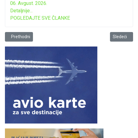
06. Avgust. 2026.
Detaljnije...
POGLEDAJTE SVE ČLANKE
Prethodni članak: Šantićev festival djece pjesnika
Sledeći člana
Prethodni
Sledeći