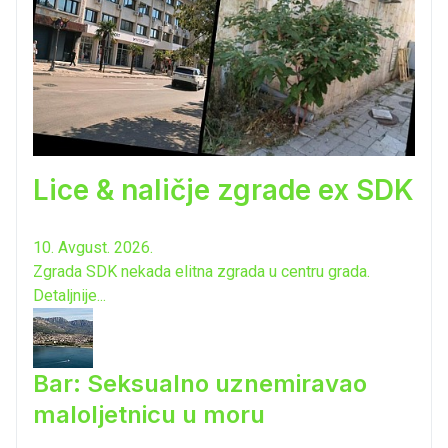
Lice & naličje zgrade ex SDK
10. Avgust. 2026.
Zgrada SDK nekada elitna zgrada u centru grada.
Detaljnije...
Bar: Seksualno uznemiravao
maloljetnicu u moru