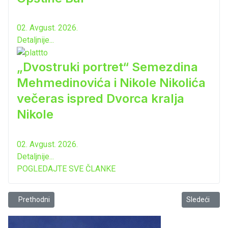
02. Avgust. 2026.
Detaljnije...
„Dvostruki portret“ Semezdina
Mehmedinovića i Nikole Nikolića
večeras ispred Dvorca kralja
Nikole
02. Avgust. 2026.
Detaljnije...
POGLEDAJTE SVE ČLANKE
Prethodni članak: Danas je slava Sabornog hrama Svetog Jovana V
Sledeći člana
Prethodni
Sledeći