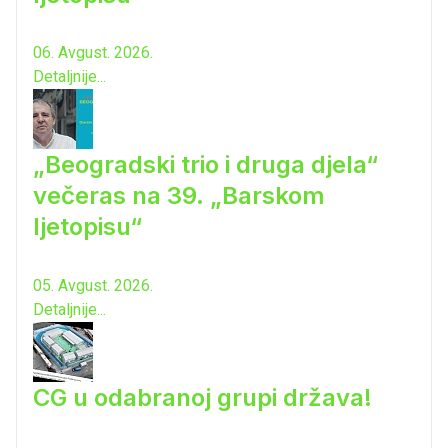
06. Avgust. 2026.
Detaljnije...
„Beogradski trio i druga djela“
večeras na 39. „Barskom
ljetopisu“
05. Avgust. 2026.
Detaljnije...
CG u odabranoj grupi država!