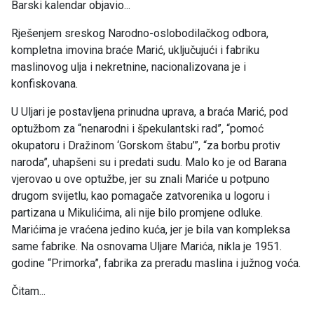
Barski kalendar objavio...
Rješenjem sreskog Narodno-oslobodilačkog odbora,
kompletna imovina braće Marić, uključujući i fabriku
maslinovog ulja i nekretnine, nacionalizovana je i
konfiskovana.
U Uljari je postavljena prinudna uprava, a braća Marić, pod
optužbom za “nenarodni i špekulantski rad”, “pomoć
okupatoru i Dražinom ‘Gorskom štabu’”, “za borbu protiv
naroda”, uhapšeni su i predati sudu. Malo ko je od Barana
vjerovao u ove optužbe, jer su znali Mariće u potpuno
drugom svijetlu, kao pomagače zatvorenika u logoru i
partizana u Mikulićima, ali nije bilo promjene odluke.
Marićima je vraćena jedino kuća, jer je bila van kompleksa
same fabrike. Na osnovama Uljare Marića, nikla je 1951.
godine “Primorka”, fabrika za preradu maslina i južnog voća.
Čitam...