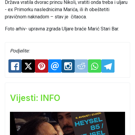
Država vratila dvorac princu Nikoli, vratiti onda treba i uljaru
- ex Primorku naslednicima Marića, ili ih obeštetiti
pravičnom naknadom – stav je čitaoca.
Foto arhiv- upravna zgrada Uljare braće Marić Stari Bar.
Podjelite:
Vijesti: INFO