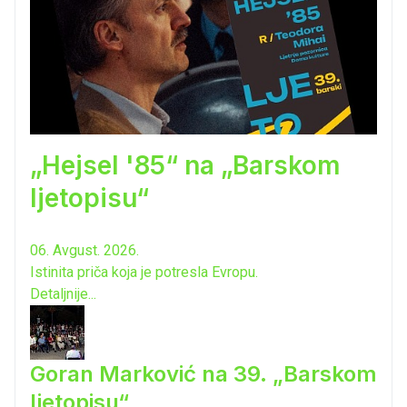
„Hejsel '85“ na „Barskom
ljetopisu“
06. Avgust. 2026.
Istinita priča koja je potresla Evropu.
Detaljnije...
Goran Marković na 39. „Barskom
ljetopisu“