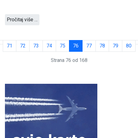
Pročitaj više …
71
72
73
74
75
76
77
78
79
80
Strana 76 od 168