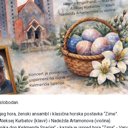
 slobodan.
jeg hora, ženski ansambl i klasična horska postavka “Zime”.
Aleksej Kurbatov (klavir) i Nadežda Artamonova (violina).
ka don Keljmenda Spaćija” - kazala je ispred hora “Zima” - Varv