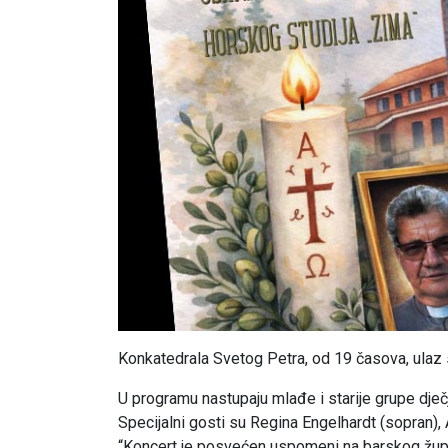
Konkatedrala Svetog Petra, od 19 časova, ulaz
U programu nastupaju mlađe i starije grupe dječ
Specijalni gosti su Regina Engelhardt (sopran), 
“Koncert je posvećen uspomeni na barskog župni