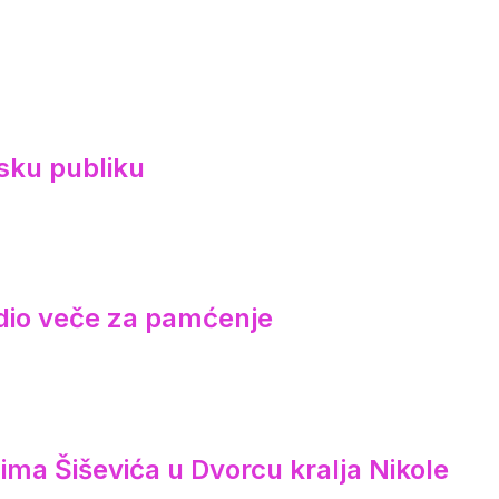
sku publiku
redio veče za pamćenje
ima Šiševića u Dvorcu kralja Nikole