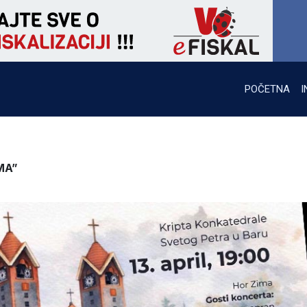
POČETNA
I
MA”