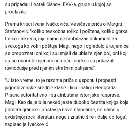
su pripadali i ostali članovi EKV-a, grupe u kojoj se
proslavila.
Prema kritici Ivana Ivačkovića, Vesićeva priča o Margiti
Stefanović, "koliko teskobna toliko i poštena, koliko gorka
toliko i iskrena, nije samo nezaobilazan dokument za
svakoga ko voli i poštuje Magi, nego i ogledalo u kojem će
se prepoznati oni koji su umjeli da ublaže njen bol, oni koji
su se okoristili njenom nemoći i oni koji su pokazali
ravnodušje pred njenim strašnim patnjama".
"U isto vreme, to je razorna priča o usponu i propasti
jugoslovenske srednje klase i licu i naličju Beograda.
Pisana autoritativno i sa atributima istorijske rasprave,
Magi: Kao da je bila nekad jeste duboko čestita knjiga koja
pomera granice i postavlja nove standarde, ne samo u
ovdašnjoj rock literaturi, nego i znatno šire i dalje od toga",
napisao je Ivačković.