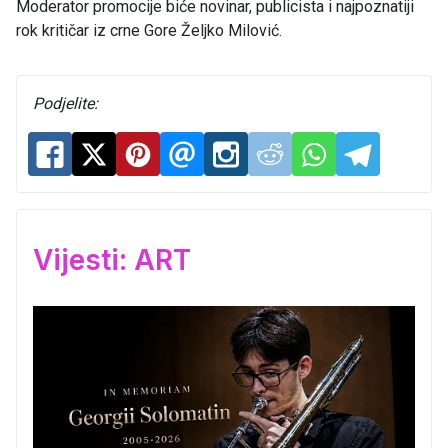
Moderator promocije biće novinar, publicista i najpoznatiji
rok kritičar iz crne Gore Željko Milović.
Podjelite:
Vijesti: ART