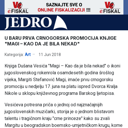
U BARU PRVA CRNOGORSKA PROMOCIJA KNJIGE
"MAGI – KAO DA JE BILA NEKAD"
Kategorija:
Art
11 Jun 2018
Knjiga Dušana Vesića "Magi – Kao da je bila nekad" o ikoni
jugoslovenskog rokenrola osamdesetih godina šrošlog
vijeka, Margiti Stefanović Magi, imaće prvu crnogorsku
promociju u nedjelju 17. juna na platu ispred Dvorca Kralja
Nikole u sklopu književnog programa Barskog ljetopisa.
Vesićeva potresna priča o jednoj od najznačajnijih
jugoslovenskih muzičarki, storija je o jednom blistavom
talentu i tragičnom kraju "crne princeze" kako su zvali
Margitu u beogradskon boemsko-umjetničkom krugu, kome