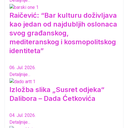
Detaljnije...
Raičević: “Bar kulturu doživljava
kao jedan od najdubljih oslonaca
svog građanskog,
mediteranskog i kosmopolitskog
identiteta”
06. Jul. 2026.
Detaljnije...
Izložba slika „Susret odjeka“
Dalibora – Dada Ćetkovića
04. Jul. 2026.
Detaljnije...