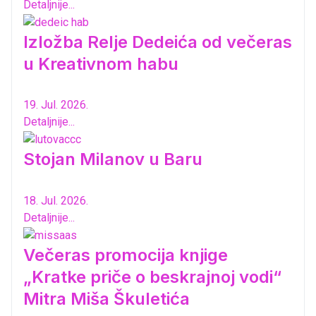
Detaljnije...
Izložba Relje Dedeića od večeras
u Kreativnom habu
19. Jul. 2026.
Detaljnije...
Stojan Milanov u Baru
18. Jul. 2026.
Detaljnije...
Večeras promocija knjige
„Kratke priče o beskrajnoj vodi“
Mitra Miša Škuletića