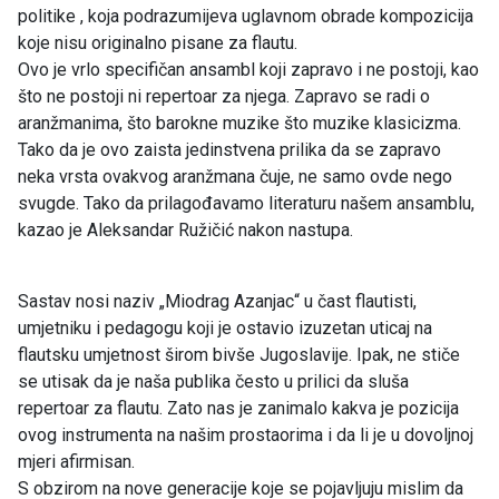
politike , koja podrazumijeva uglavnom obrade kompozicija
koje nisu originalno pisane za flautu.
Ovo je vrlo specifičan ansambl koji zapravo i ne postoji, kao
što ne postoji ni repertoar za njega. Zapravo se radi o
aranžmanima, što barokne muzike što muzike klasicizma.
Tako da je ovo zaista jedinstvena prilika da se zapravo
neka vrsta ovakvog aranžmana čuje, ne samo ovde nego
svugde. Tako da prilagođavamo literaturu našem ansamblu,
kazao je Aleksandar Ružičić nakon nastupa.
Sastav nosi naziv „Miodrag Azanjac“ u čast flautisti,
umjetniku i pedagogu koji je ostavio izuzetan uticaj na
flautsku umjetnost širom bivše Jugoslavije. Ipak, ne stiče
se utisak da je naša publika često u prilici da sluša
repertoar za flautu. Zato nas je zanimalo kakva je pozicija
ovog instrumenta na našim prostaorima i da li je u dovoljnoj
mjeri afirmisan.
S obzirom na nove generacije koje se pojavljuju mislim da