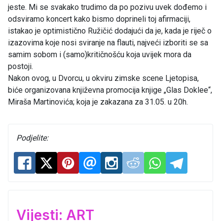
jeste. Mi se svakako trudimo da po pozivu uvek dođemo i
odsviramo koncert kako bismo doprineli toj afirmaciji,
istakao je optimistično Ružičić dodajući da je, kada je riječ o
izazovima koje nosi sviranje na flauti, najveći izboriti se sa
samim sobom i (samo)kritičnošću koja uvijek mora da
postoji.
Nakon ovog, u Dvorcu, u okviru zimske scene Ljetopisa,
biće organizovana književna promocija knjige „Glas Doklee“,
Miraša Martinovića; koja je zakazana za 31.05. u 20h.
Podjelite:
Vijesti: ART