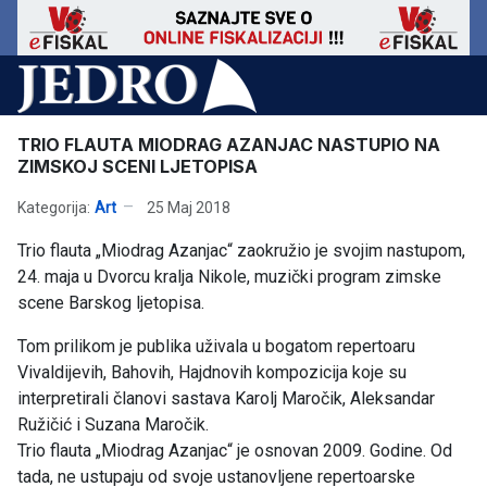
TRIO FLAUTA MIODRAG AZANJAC NASTUPIO NA
ZIMSKOJ SCENI LJETOPISA
Kategorija:
Art
25 Maj 2018
Trio flauta „Miodrag Azanjac“ zaokružio je svojim nastupom,
24. maja u Dvorcu kralja Nikole, muzički program zimske
scene Barskog ljetopisa.
Tom prilikom je publika uživala u bogatom repertoaru
Vivaldijevih, Bahovih, Hajdnovih kompozicija koje su
interpretirali članovi sastava Karolj Maročik, Aleksandar
Ružičić i Suzana Maročik.
Trio flauta „Miodrag Azanjac“ je osnovan 2009. Godine. Od
tada, ne ustupaju od svoje ustanovljene repertoarske