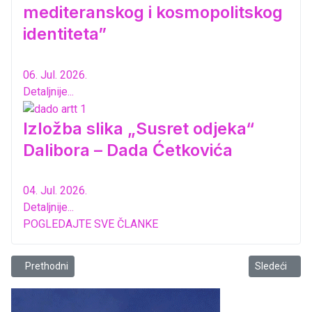
mediteranskog i kosmopolitskog
identiteta”
06. Jul. 2026.
Detaljnije...
Izložba slika „Susret odjeka“
Dalibora – Dada Ćetkovića
04. Jul. 2026.
Detaljnije...
POGLEDAJTE SVE ČLANKE
Prethodni članak: Prvi Haiku časopis u Crnoj Gori
Sledeći član
Prethodni
Sledeći