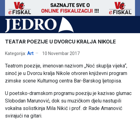
TEATAR POEZIJE U DVORCU KRALJA NIKOLE
Kategorija:
Art
10 Novembar 2017
Teatrom poezije, imenovan nazivom „Noć skuplja vijeka“,
sinoć je u Dvorcu kralja Nikole otvoren književni program
zimske scene Kulturnog centra Bar-Barskog ljetopisa.
U poetsko-dramskom programu poeziju je kazivao glumac
Slobodan Marunović, dok su muzičkom djelu nastupili
vokalna solistkinja Mila Nikić i prof. dr Rade Amanović
svirajući na gitari.