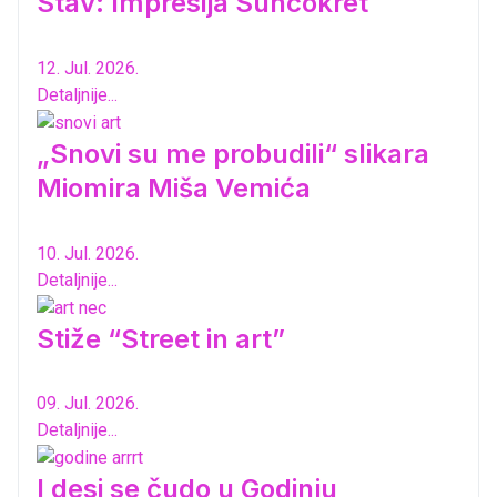
Stav: Impresija Suncokret
12. Jul. 2026.
Detaljnije...
„Snovi su me probudili“ slikara
Miomira Miša Vemića
10. Jul. 2026.
Detaljnije...
Stiže “Street in art”
09. Jul. 2026.
Detaljnije...
I desi se čudo u Godinju