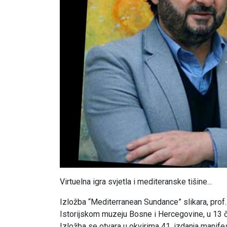
Virtuelna igra svjetla i mediteranske tišine...
Izložba “Mediterranean Sundance” slikara, prof. 
Istorijskom muzeju Bosne i Hercegovine, u 13 
Izložba se otvara u okvirima 41. izdanja manif