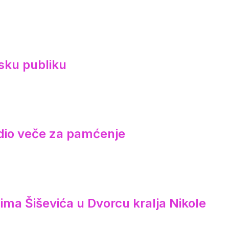
sku publiku
redio veče za pamćenje
ima Šiševića u Dvorcu kralja Nikole