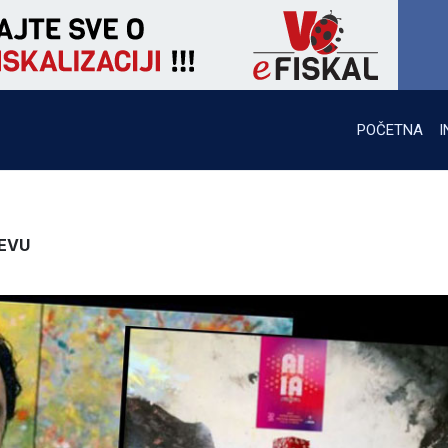
POČETNA
I
EVU