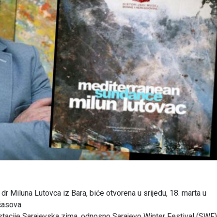
dr Miluna Lutovca iz Bara, biće otvorena u srijedu, 18. marta u
časova.
estacije Sarajevska zima, odnosno Sarajevo Winter Festival (SWF)