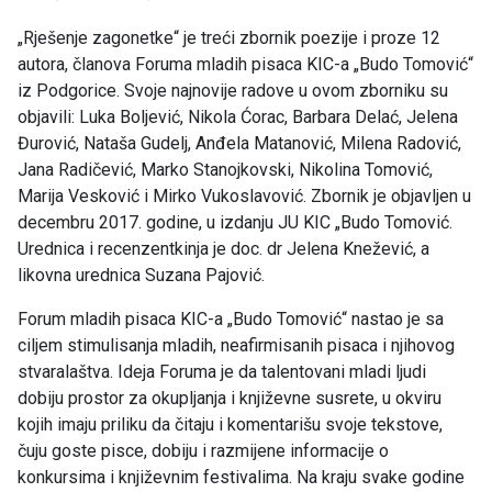
„Rješenje zagonetke“ je treći zbornik poezije i proze 12
autora, članova Foruma mladih pisaca KIC-a „Budo Tomović“
iz Podgorice. Svoje najnovije radove u ovom zborniku su
objavili: Luka Boljević, Nikola Ćorac, Barbara Delać, Jelena
Đurović, Nataša Gudelj, Anđela Matanović, Milena Radović,
Jana Radičević, Marko Stanojkovski, Nikolina Tomović,
Marija Vesković i Mirko Vukoslavović. Zbornik je objavljen u
decembru 2017. godine, u izdanju JU KIC „Budo Tomović.
Urednica i recenzentkinja je doc. dr Jelena Knežević, a
likovna urednica Suzana Pajović.
Forum mladih pisaca KIC-a „Budo Tomović“ nastao je sa
ciljem stimulisanja mladih, neafirmisanih pisaca i njihovog
stvaralaštva. Ideja Foruma je da talentovani mladi ljudi
dobiju prostor za okupljanja i književne susrete, u okviru
kojih imaju priliku da čitaju i komentarišu svoje tekstove,
čuju goste pisce, dobiju i razmijene informacije o
konkursima i književnim festivalima. Na kraju svake godine