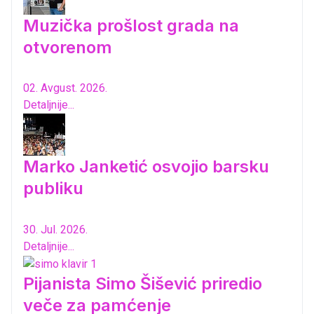
Muzička prošlost grada na
otvorenom
02. Avgust. 2026.
Detaljnije...
Marko Janketić osvojio barsku
publiku
30. Jul. 2026.
Detaljnije...
Pijanista Simo Šišević priredio
veče za pamćenje