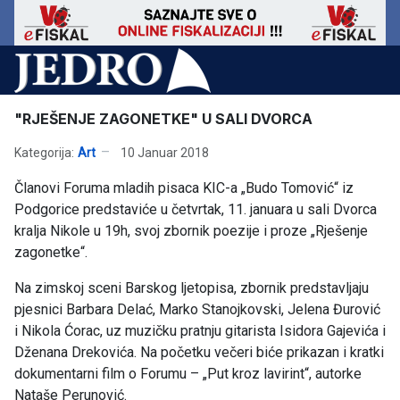
"RJEŠENJE ZAGONETKE" U SALI DVORCA
Kategorija:
Art
10 Januar 2018
Članovi Foruma mladih pisaca KIC-a „Budo Tomović“ iz
Podgorice predstaviće u četvrtak, 11. januara u sali Dvorca
kralja Nikole u 19h, svoj zbornik poezije i proze „Rješenje
zagonetke“.
Na zimskoj sceni Barskog ljetopisa, zbornik predstavljaju
pjesnici Barbara Delać, Marko Stanojkovski, Jelena Đurović
i Nikola Ćorac, uz muzičku pratnju gitarista Isidora Gajevića i
Dženana Drekovića. Na početku večeri biće prikazan i kratki
dokumentarni film o Forumu – „Put kroz lavirint“, autorke
Nataše Perunović.