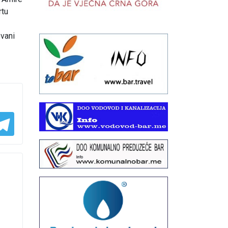
rtu
ovani