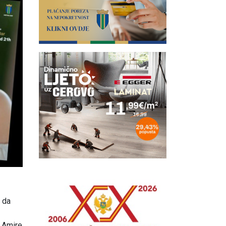
u da
e Amire