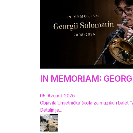
IN MEMORIAM: GEORGI
06. Avgust. 2026.
Objavila Umjetnička škola za muziku i balet "
Detaljnije...