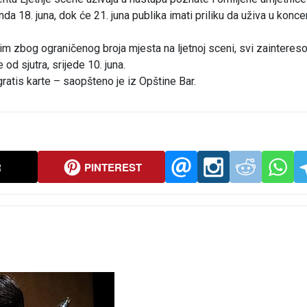
a 18. juna, dok će 21. juna publika imati priliku da uživa u konce
m zbog ograničenog broja mjesta na ljetnoj sceni, svi zainteres
od sjutra, srijede 10. juna.
tis karte – saopšteno je iz Opštine Bar.
R
PINTEREST