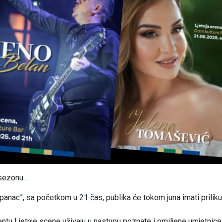
sezonu...
panac”, sa početkom u 21 čas, publika će tokom juna imati prilik
jentu Ljetnje scene uživaju u nastupu poznate i omiljene umjetnic