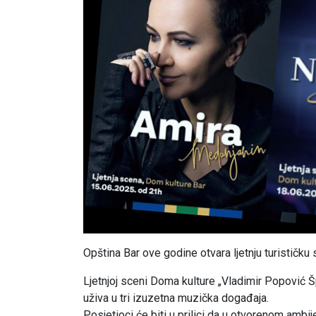
Opština Bar ove godine otvara ljetnju turističku 
Ljetnjoj sceni Doma kulture „Vladimir Popović Š
uživa u tri izuzetna muzička događaja.
Posjetioci će biti u prilici da u otvorenom ambi