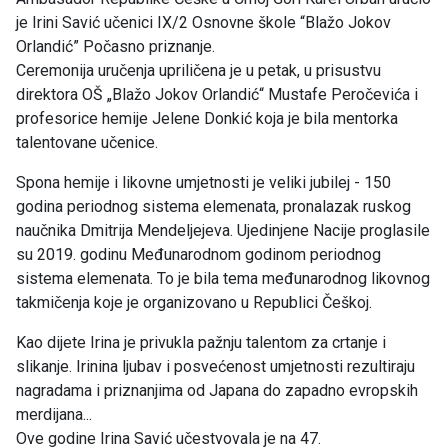
je Irini Savić učenici IX/2 Osnovne škole “Blažo Jokov
Orlandić” Počasno priznanje.
Ceremonija uručenja upriličena je u petak, u prisustvu
direktora OŠ „Blažo Jokov Orlandić“ Mustafe Peročevića i
profesorice hemije Jelene Donkić koja je bila mentorka
talentovane učenice.
Spona hemije i likovne umjetnosti je veliki jubilej - 150
godina periodnog sistema elemenata, pronalazak ruskog
naučnika Dmitrija Mendeljejeva. Ujedinjene Nacije proglasile
su 2019. godinu Međunarodnom godinom periodnog
sistema elemenata. To je bila tema međunarodnog likovnog
takmičenja koje je organizovano u Republici Češkoj.
Kao dijete Irina je privukla pažnju talentom za crtanje i
slikanje. Irinina ljubav i posvećenost umjetnosti rezultiraju
nagradama i priznanjima od Japana do zapadno evropskih
merdijana...
Ove godine Irina Savić učestvovala je na 47.