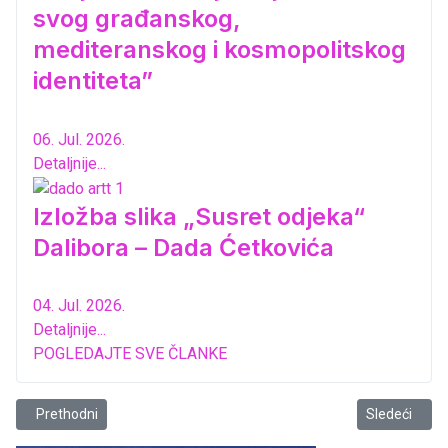
svog građanskog,
mediteranskog i kosmopolitskog
identiteta”
06. Jul. 2026.
Detaljnije...
Izložba slika „Susret odjeka“
Dalibora – Dada Ćetkovića
04. Jul. 2026.
Detaljnije...
POGLEDAJTE SVE ČLANKE
Prethodni članak: Dodijeljeno priznanje „Božidar Filipović Fićo“
Sledeći člana
Prethodni
Sledeći