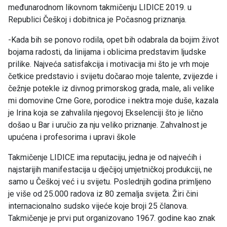
međunarodnom likovnom takmičenju LIDICE 2019. u
Republici Češkoj i dobitnica je Počasnog priznanja.
-Kada bih se ponovo rodila, opet bih odabrala da bojim život
bojama radosti, da linijama i oblicima predstavim ljudske
prilike. Najveća satisfakcija i motivacija mi što je vrh moje
četkice predstavio i svijetu dočarao moje talente, zvijezde i
čežnje potekle iz divnog primorskog grada, male, ali velike
mi domovine Crne Gore, porodice i nektra moje duše, kazala
je Irina koja se zahvalila njegovoj Ekselenciji što je lično
došao u Bar i uručio za nju veliko priznanje. Zahvalnost je
upućena i profesorima i upravi škole
Takmičenje LIDICE ima reputaciju, jedna je od najvećih i
najstarijih manifestacija u dječijoj umjetničkoj produkciji, ne
samo u Češkoj već i u svijetu. Poslednjih godina primljeno
je više od 25.000 radova iz 80 zemalja svijeta. Žiri čini
internacionalno sudsko vijeće koje broji 25 članova.
Takmičenje je prvi put organizovano 1967. godine kao znak