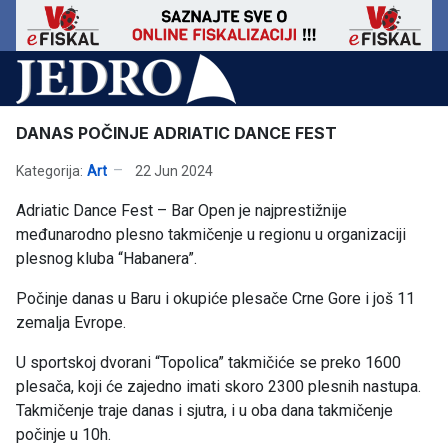
DANAS POČINJE ADRIATIC DANCE FEST
Kategorija:
Art
22 Jun 2024
Adriatic Dance Fest – Bar Open je najprestižnije
međunarodno plesno takmičenje u regionu u organizaciji
plesnog kluba “Habanera”.
Počinje danas u Baru i okupiće plesače Crne Gore i još 11
zemalja Evrope.
U sportskoj dvorani “Topolica” takmičiće se preko 1600
plesača, koji će zajedno imati skoro 2300 plesnih nastupa.
Takmičenje traje danas i sjutra, i u oba dana takmičenje
počinje u 10h.