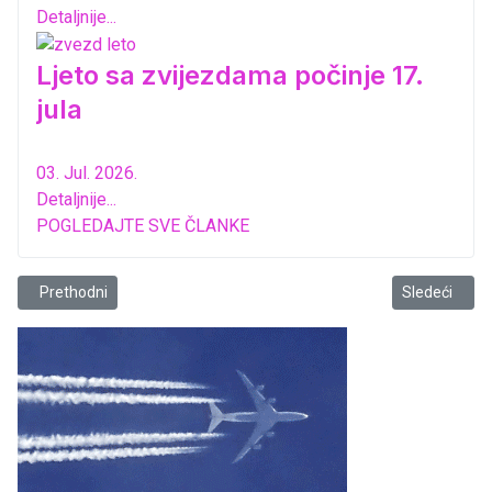
Detaljnije...
Ljeto sa zvijezdama počinje 17.
jula
03. Jul. 2026.
Detaljnije...
POGLEDAJTE SVE ČLANKE
Prethodni članak: Promocija knjige “Ka’ Etehoimnta” Senada Karađ
Sledeći član
Prethodni
Sledeći