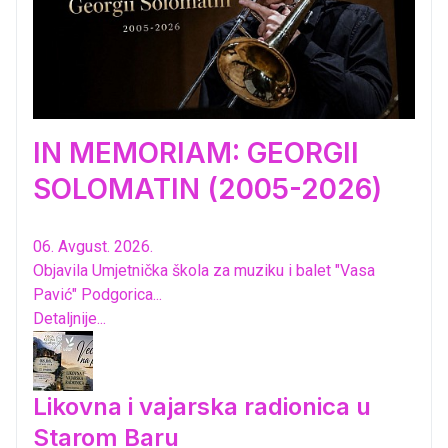
IN MEMORIAM: GEORGII
SOLOMATIN (2005-2026)
06. Avgust. 2026.
Objavila Umjetnička škola za muziku i balet "Vasa
Pavić" Podgorica...
Detaljnije...
Likovna i vajarska radionica u
Starom Baru