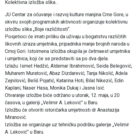
Kolektivna izložba slika...
JU Centar za očuvanje i razvoj kulture manjina Crne Gore, u
okviru svojih programskih aktivnosti organizuje kolektivnu
izložbu slika „Boje različitosti“.
Posjetioci će imati priliku da uživaju u bogatstvu različitih
likovnih izraza umjetnika, pripadnika manje brojnih naroda u
Crnoj Gori. Istoimena izložba okupila je četrnaest umjetnika
i umjetnica, koji će se predstaviti sa po dva djela.
Izlažu: Ismet Hadžić, Aldemar Ibrahimović, Seida Belegović,
Muharem Muratović, Abaz Dizdarević, Tanja Nikolić, Adela
Zejnilović, Beliš Pojatić, Katarina Hoti, Bilal Nikezić, Edin
Kaplani, Naser Hasa, Monika Dukaj i Jasna Isić.
Otvaranje izložbe biće održano u utorak, 12. maja, u 20
časova, u galeriji „Velimir A. Leković” u Baru.
Izložbu će otvoriti istoričarka umjetnosti dr Anastazija
Miranović.
Izložba se organizuje uz tehničku podršku galerije „Velimir
A. Leković” u Baru.