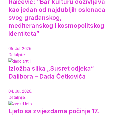
Raičević: “Bar kulturu doživljava
kao jedan od najdubljih oslonaca
svog građanskog,
mediteranskog i kosmopolitskog
identiteta”
06. Jul. 2026.
Detaljnije...
Izložba slika „Susret odjeka“
Dalibora – Dada Ćetkovića
04. Jul. 2026.
Detaljnije...
Ljeto sa zvijezdama počinje 17.