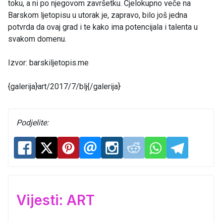
toku, a ni po njegovom završetku. Cjelokupno veče na
Barskom ljetopisu u utorak je, zapravo, bilo još jedna
potvrda da ovaj grad i te kako ima potencijala i talenta u
svakom domenu.
Izvor: barskiljetopis.me
{galerija}art/2017/7/blj{/galerija}
Podjelite:
Vijesti: ART