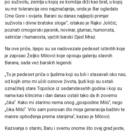
po suživotu, zemlja u kojoj se komšija drži kao brat, u kojoj
su mir tolerancija ono najznačajnije, onda je Bar ogledalo
Crne Gore i svijeta. Barani su danas najljepši primjer
suživota i divne bratske sloge“, istakao je Rajko Joličić,
poznati crnogorski pjesnik, novinar, glumac, humorista,
satiričar i humanista, vječiti barski Djed Mraz.
Na ove priče, lijepo su se nadovezale pedeset istinitih koje
je zapisao Željko Milović koje opisuju galeriju slavnih
Barana, sada već barskih legendi.
„To je pedeset priča o ljudima koji su bili i stasavali oko nas,
od kojih smo mi učili osnove života, ljudi koji su ostali
označitelj stare Topolice iz sedamdesetih godina i koji su
nama kao klincima i dan danas ostali tako da ih zovemo
„čika“. Kako mi starimo nema onog „gospodine Milo“, nego
„čika Milo“. Vrlo sam ponosan što moja generacija baštini te
manire ophođenja prema starijima“, kazao je Milović.
Kazivanja o starini, Baru i svemu onome što ovaj grad jeste,