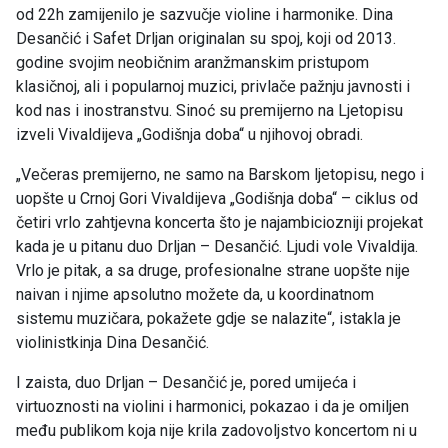
od 22h zamijenilo je sazvučje violine i harmonike. Dina
Desančić i Safet Drljan originalan su spoj, koji od 2013.
godine svojim neobičnim aranžmanskim pristupom
klasičnoj, ali i popularnoj muzici, privlače pažnju javnosti i
kod nas i inostranstvu. Sinoć su premijerno na Ljetopisu
izveli Vivaldijeva „Godišnja doba“ u njihovoj obradi.
„Večeras premijerno, ne samo na Barskom ljetopisu, nego i
uopšte u Crnoj Gori Vivaldijeva „Godišnja doba“ – ciklus od
četiri vrlo zahtjevna koncerta što je najambiciozniji projekat
kada je u pitanu duo Drljan – Desančić. Ljudi vole Vivaldija.
Vrlo je pitak, a sa druge, profesionalne strane uopšte nije
naivan i njime apsolutno možete da, u koordinatnom
sistemu muzičara, pokažete gdje se nalazite“, istakla je
violinistkinja Dina Desančić.
I zaista, duo Drljan – Desančić je, pored umijeća i
virtuoznosti na violini i harmonici, pokazao i da je omiljen
među publikom koja nije krila zadovoljstvo koncertom ni u