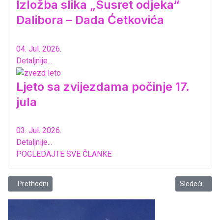
Izložba slika „Susret odjeka“
Dalibora – Dada Ćetkovića
04. Jul. 2026.
Detaljnije...
Ljeto sa zvijezdama počinje 17.
jula
03. Jul. 2026.
Detaljnije...
POGLEDAJTE SVE ČLANKE
Prethodni članak: Duo accordiano na Ljetopisu
Sledeći člana
Prethodni
Sledeći