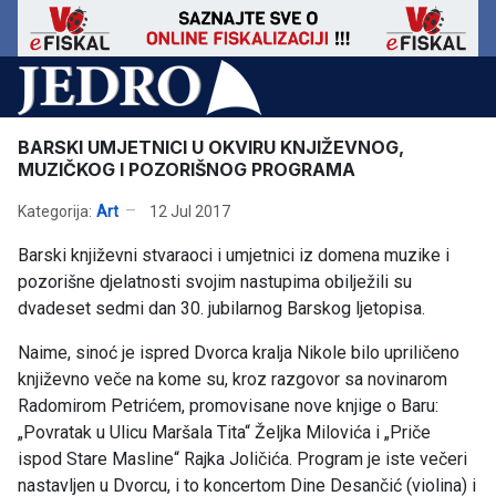
BARSKI UMJETNICI U OKVIRU KNJIŽEVNOG,
MUZIČKOG I POZORIŠNOG PROGRAMA
Kategorija:
Art
12 Jul 2017
Barski književni stvaraoci i umjetnici iz domena muzike i
pozorišne djelatnosti svojim nastupima obilježili su
dvadeset sedmi dan 30. jubilarnog Barskog ljetopisa.
Naime, sinoć je ispred Dvorca kralja Nikole bilo upriličeno
književno veče na kome su, kroz razgovor sa novinarom
Radomirom Petrićem, promovisane nove knjige o Baru:
„Povratak u Ulicu Maršala Tita“ Željka Milovića i „Priče
ispod Stare Masline“ Rajka Joličića. Program je iste večeri
nastavljen u Dvorcu, i to koncertom Dine Desančić (violina) i