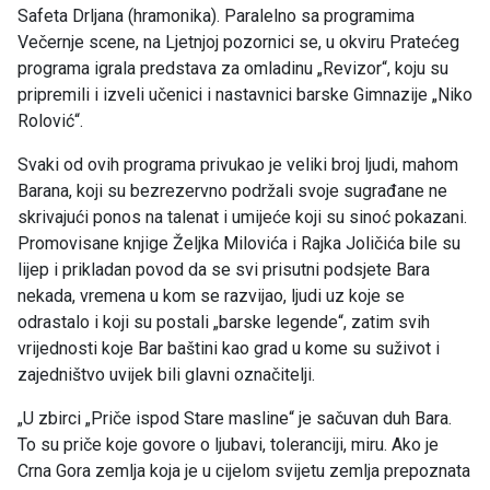
Safeta Drljana (hramonika). Paralelno sa programima
Večernje scene, na Ljetnjoj pozornici se, u okviru Pratećeg
programa igrala predstava za omladinu „Revizor“, koju su
pripremili i izveli učenici i nastavnici barske Gimnazije „Niko
Rolović“.
Svaki od ovih programa privukao je veliki broj ljudi, mahom
Barana, koji su bezrezervno podržali svoje sugrađane ne
skrivajući ponos na talenat i umijeće koji su sinoć pokazani.
Promovisane knjige Željka Milovića i Rajka Joličića bile su
lijep i prikladan povod da se svi prisutni podsjete Bara
nekada, vremena u kom se razvijao, ljudi uz koje se
odrastalo i koji su postali „barske legende“, zatim svih
vrijednosti koje Bar baštini kao grad u kome su suživot i
zajedništvo uvijek bili glavni označitelji.
„U zbirci „Priče ispod Stare masline“ je sačuvan duh Bara.
To su priče koje govore o ljubavi, toleranciji, miru. Ako je
Crna Gora zemlja koja je u cijelom svijetu zemlja prepoznata