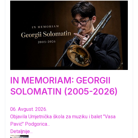
IN MEMORIAM: GEORGII
SOLOMATIN (2005-2026)
06. Avgust. 2026.
Objavila Umjetnička škola za muziku i balet "Vasa
Pavić" Podgorica...
Detaljnije...