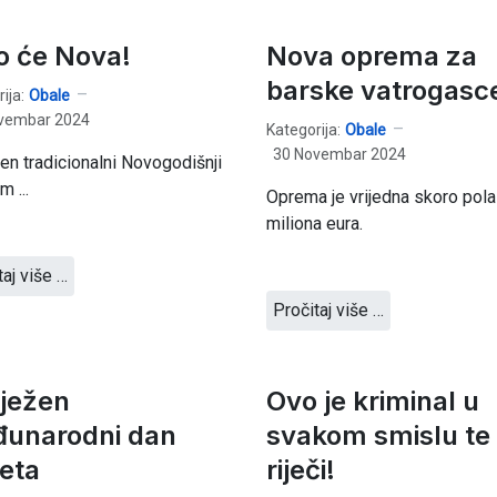
o će Nova!
Nova oprema za
barske vatrogasc
ija:
Obale
vembar 2024
Kategorija:
Obale
30 Novembar 2024
jen tradicionalni Novogodišnji
m ...
Oprema je vrijedna skoro pola
miliona eura.
taj više …
Pročitaj više …
lježen
Ovo je kriminal u
unarodni dan
svakom smislu te
teta
riječi!