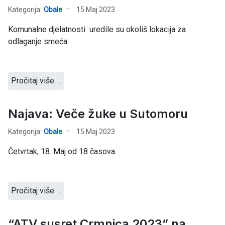
Kategorija:
Obale
15 Maj 2023
Komunalne djelatnosti uredile su okoliš lokacija za
odlaganje smeća.
Pročitaj više …
Najava: Veče žuke u Sutomoru
Kategorija:
Obale
15 Maj 2023
Četvrtak, 18. Maj od 18 časova.
Pročitaj više …
“ATV susret Crmnica 2023” na