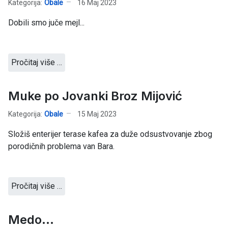
Kategorija:
Obale
16 Maj 2023
Dobili smo juče mejl...
Pročitaj više …
Muke po Jovanki Broz Mijović
Kategorija:
Obale
15 Maj 2023
Složiš enterijer terase kafea za duže odsustvovanje zbog
porodičnih problema van Bara.
Pročitaj više …
Medo...