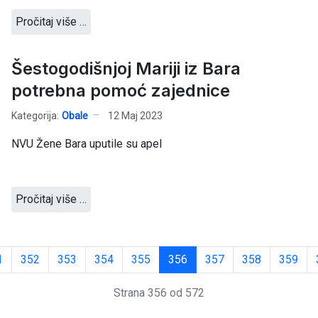
Pročitaj više …
Šestogodišnjoj Mariji iz Bara
potrebna pomoć zajednice
Kategorija:
Obale
12 Maj 2023
NVU Žene Bara uputile su apel
Pročitaj više …
1
352
353
354
355
356
357
358
359
Strana 356 od 572