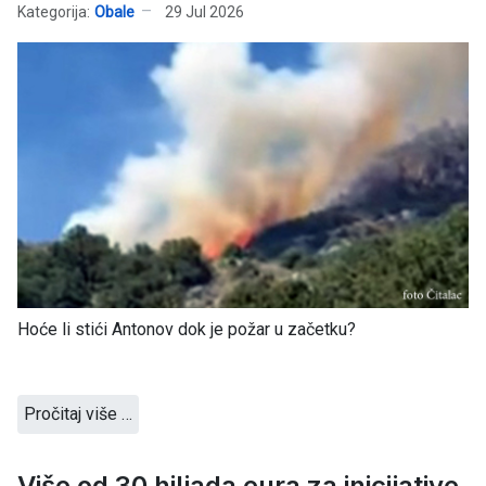
Kategorija:
Obale
29 Jul 2026
Hoće li stići Antonov dok je požar u začetku?
Pročitaj više …
Više od 30 hiljada eura za inicijative