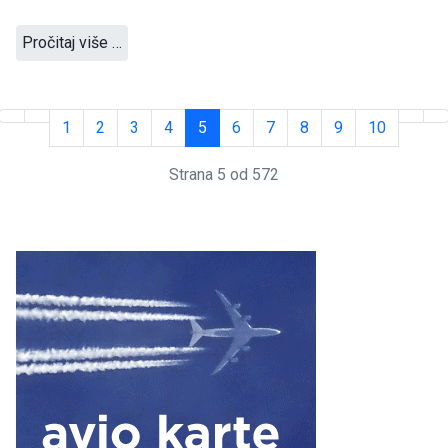
Pročitaj više …
1
2
3
4
5
6
7
8
9
10
Strana 5 od 572