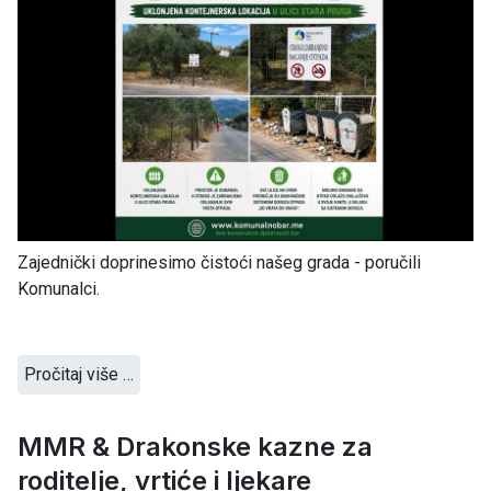
Zajednički doprinesimo čistoći našeg grada - poručili
Komunalci.
Pročitaj više …
MMR & Drakonske kazne za
roditelje, vrtiće i ljekare