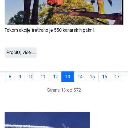
Tokom akcije tretirano je 550 kanarskih palmi.
Pročitaj više …
8
9
10
11
12
13
14
15
16
17
Strana 13 od 572