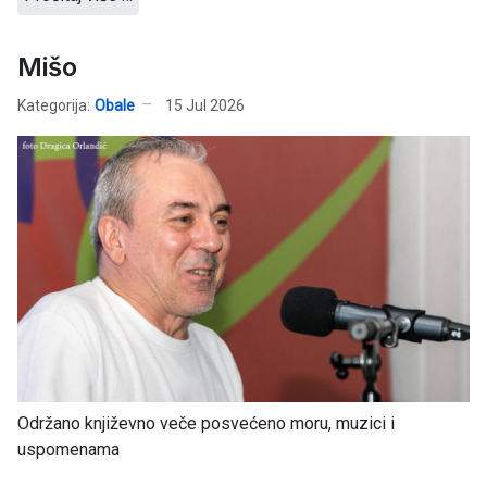
Mišo
Kategorija:
Obale
15 Jul 2026
Održano književno veče posvećeno moru, muzici i
uspomenama