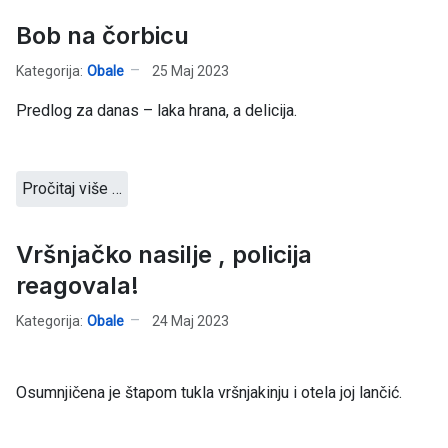
Bob na čorbicu
Kategorija:
Obale
25 Maj 2023
Predlog za danas – laka hrana, a delicija.
Pročitaj više …
Vršnjačko nasilje , policija
reagovala!
Kategorija:
Obale
24 Maj 2023
Osumnjičena je štapom tukla vršnjakinju i otela joj lančić.