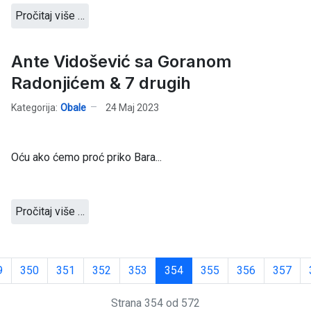
Pročitaj više …
Ante Vidošević sa Goranom
Radonjićem & 7 drugih
Kategorija:
Obale
24 Maj 2023
Oću ako ćemo proć priko Bara...
Pročitaj više …
9
350
351
352
353
354
355
356
357
Strana 354 od 572