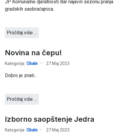
JP Komunalne djelatnosti Bar najavili sezonu pranja
gradskih saobraćajnica.
Pročitaj više …
Novina na čepu!
Kategorija:
Obale
27 Maj 2023
Dobro je znati...
Pročitaj više …
Izborno saopštenje Jedra
Kategorija:
Obale
27 Maj 2023