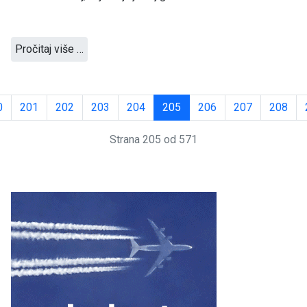
Pročitaj više …
0
201
202
203
204
205
206
207
208
Strana 205 od 571