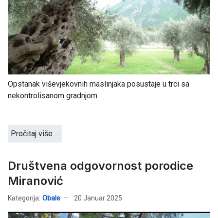
Opstanak viševjekovnih maslinjaka posustaje u trci sa
nekontrolisanom gradnjom.
Pročitaj više …
Društvena odgovornost porodice
Miranović
Kategorija:
Obale
20 Januar 2025