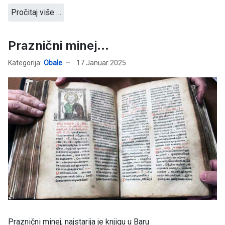
Pročitaj više …
Praznični minej...
Kategorija:
Obale
17 Januar 2025
Praznični minej, najstarija je knjigu u Baru