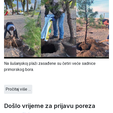
Na šušanjskoj plaži zasađene su četiri veće sadnice
primorskog bora.
Pročitaj više …
Došlo vrijeme za prijavu poreza