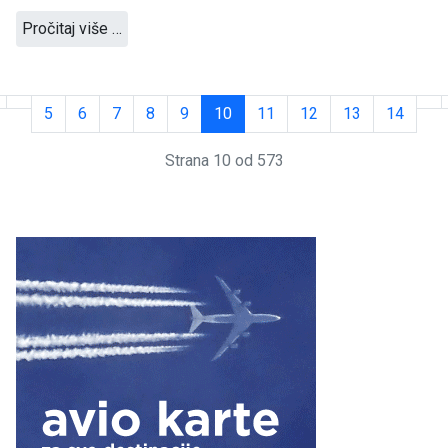
Pročitaj više …
5
6
7
8
9
10
11
12
13
14
Strana 10 od 573