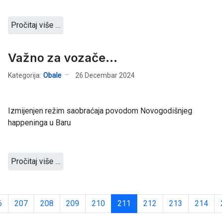
Pročitaj više …
Važno za vozače...
Kategorija:
Obale
26 Decembar 2024
Izmijenjen režim saobraćaja povodom Novogodišnjeg
happeninga u Baru
Pročitaj više …
6
207
208
209
210
211
212
213
214