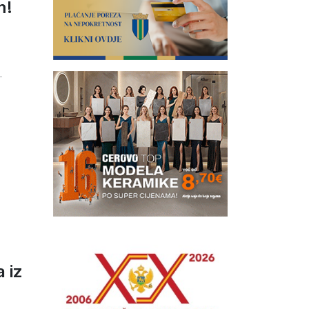
m!
.
a iz