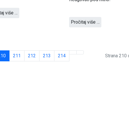
taj više …
Pročitaj više …
210
211
212
213
214
Strana 210 