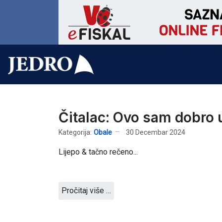
Čitalac: Ovo sam dobro 
Kategorija:
Obale
30 Decembar 2024
Lijepo & tačno rečeno...
Pročitaj više …