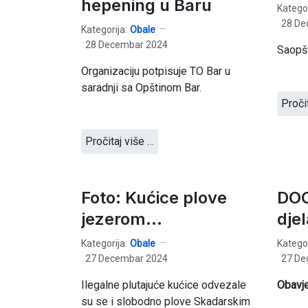
hepening u Baru
Kategor
28 De
Kategorija:
Obale
28 Decembar 2024
Saopšt
Organizaciju potpisuje TO Bar u
saradnji sa Opštinom Bar.
Proči
Pročitaj više …
Foto: Kućice plove
DOO
jezerom...
djel
Kategorija:
Obale
Kategor
27 Decembar 2024
27 De
Ilegalne plutajuće kućice odvezale
Obavje
su se i slobodno plove Skadarskim