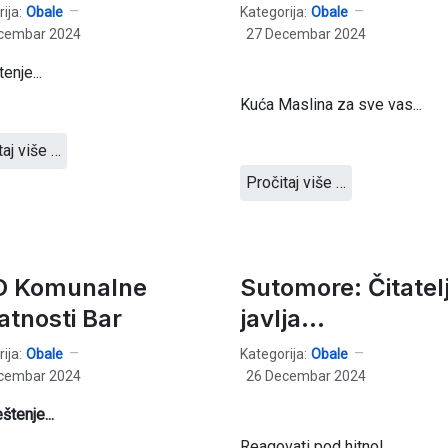
ija:
Obale
Kategorija:
Obale
cembar 2024
27 Decembar 2024
enje...
Kuća Maslina za sve vas...
taj više …
Pročitaj više …
 Komunalne
Sutomore: Čitatel
atnosti Bar
javlja...
ija:
Obale
Kategorija:
Obale
cembar 2024
26 Decembar 2024
štenje...
Reagovati pod hitno!