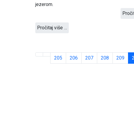
jezerom.
Proči
Pročitaj više …
205
206
207
208
209