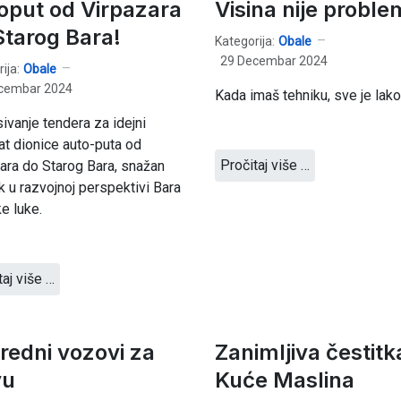
oput od Virpazara
Visina nije proble
Starog Bara!
Kategorija:
Obale
29 Decembar 2024
ija:
Obale
cembar 2024
Kada imaš tehniku, sve je lako
ivanje tendera za idejni
at dionice auto-puta od
Pročitaj više …
ara do Starog Bara, snažan
k u razvojnoj perspektivi Bara
ke luke.
taj više …
redni vozovi za
Zanimljiva čestitk
vu
Kuće Maslina