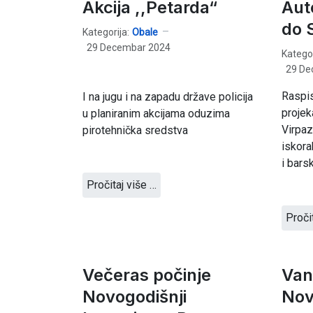
Akcija ,,Petarda“
Aut
do 
Kategorija:
Obale
29 Decembar 2024
Kategor
29 De
Raspis
I na jugu i na zapadu države policija
projek
u planiranim akcijama oduzima
Virpaz
pirotehnička sredstva
iskora
i bars
Pročitaj više …
Proči
Večeras počinje
Van
Novogodišnji
No