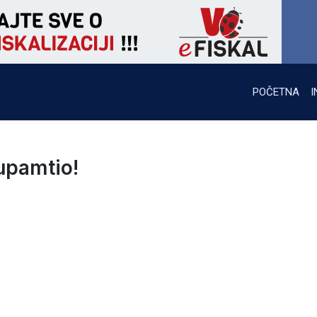
POČETNA
I
upamtio!