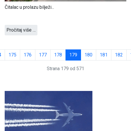
Čitalac u prolazu bilježi...
Pročitaj više …
4
175
176
177
178
179
180
181
182
Strana 179 od 571