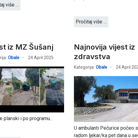
taj više …
Pročitaj više …
est iz MZ Šušanj
Najnovija vijest iz
zdravstva
ija:
Obale
24 April 2025
Kategorija:
Obale
24 April 20
e planski i po programu…
U ambulanti Pečurice počeo 
radom ljekar/ka pet dana u se