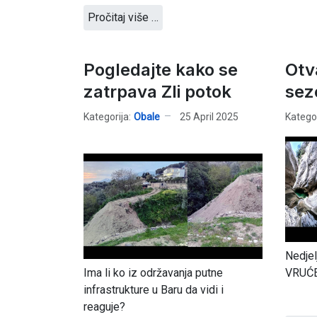
Pročitaj više …
Pogledajte kako se
Otv
zatrpava Zli potok
sez
Kategorija:
Obale
25 April 2025
Kategor
Nedjel
Ima li ko iz održavanja putne
VRUĆE
infrastrukture u Baru da vidi i
reaguje?