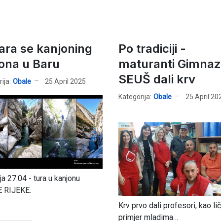
ara se kanjoning
Po tradiciji -
ona u Baru
maturanti Gimnazi
SEUŠ dali krv
ija:
Obale
25 April 2025
Kategorija:
Obale
25 April 20
ja 27.04 - tura u kanjonu
 RIJEKE.
Krv prvo dali profesori, kao lič
primjer mladima…