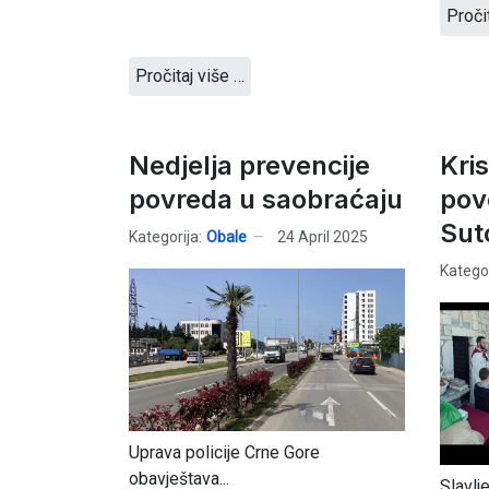
Proči
Pročitaj više …
Nedjelja prevencije
Kri
povreda u saobraćaju
pov
Sut
Kategorija:
Obale
24 April 2025
Kategor
Uprava policije Crne Gore
obavještava...
Slavlj