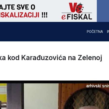
POČETNA
I
ka kod Karađuzovića na Zelenoj