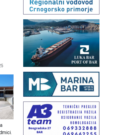
25
sa
dmici.