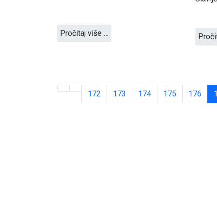
Pročitaj više …
Proči
172
173
174
175
176