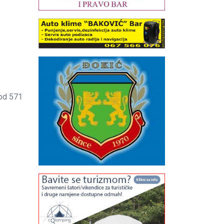
od 571