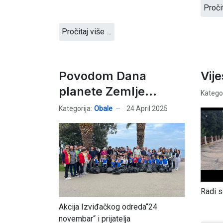
Proči
Pročitaj više …
Povodom Dana
Vij
planete Zemlje…
Kategor
Kategorija:
Obale
24 April 2025
Radi s
Akcija Izviđačkog odreda“24
novembar“ i prijatelja