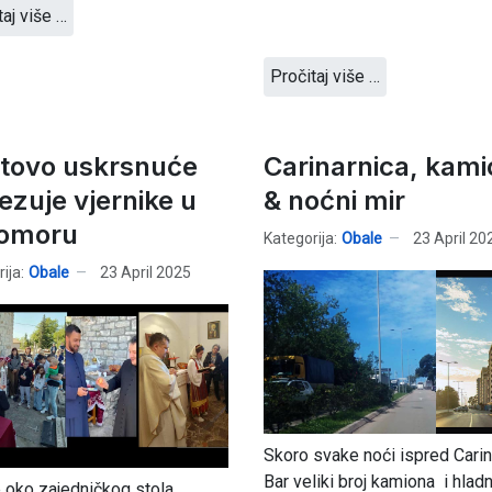
taj više …
Pročitaj više …
stovo uskrsnuće
Carinarnica, kami
ezuje vjernike u
& noćni mir
omoru
Kategorija:
Obale
23 April 20
ija:
Obale
23 April 2025
Skoro svake noći ispred Carin
Bar veliki broj kamiona i hlad
e oko zajedničkog stola…