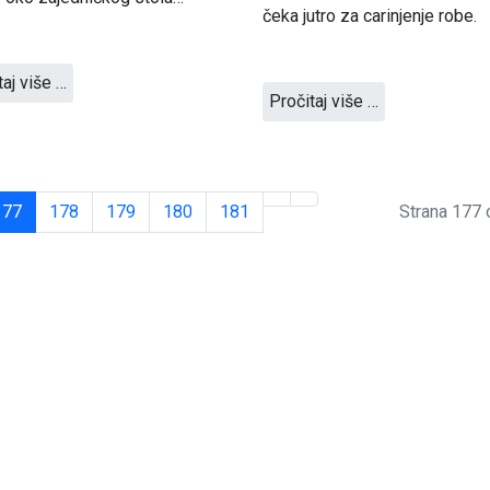
čeka jutro za carinjenje robe.
taj više …
Pročitaj više …
177
178
179
180
181
Strana 177 