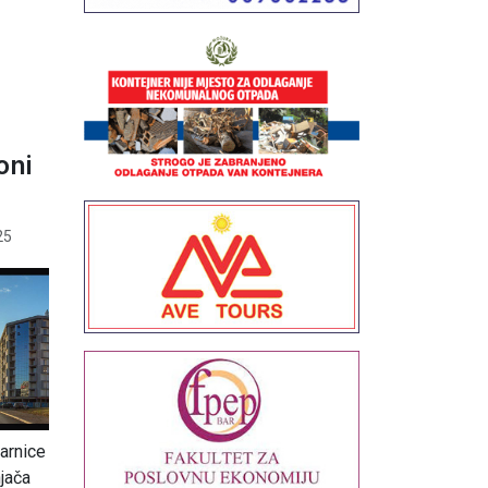
oni
25
arnice
njača