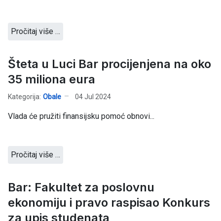
Pročitaj više …
Šteta u Luci Bar procijenjena na oko
35 miliona eura
Kategorija:
Obale
04 Jul 2024
Vlada će pružiti finansijsku pomoć obnovi...
Pročitaj više …
Bar: Fakultet za poslovnu
ekonomiju i pravo raspisao Konkurs
za upis studenata