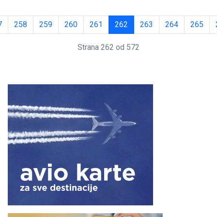
7
258
259
260
261
262
263
264
265
Strana 262 od 572