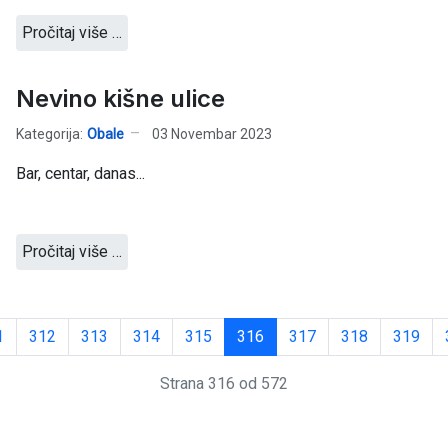
Pročitaj više …
Nevino kišne ulice
Kategorija:
Obale
03 Novembar 2023
Bar, centar, danas...
Pročitaj više …
1
312
313
314
315
316
317
318
319
Strana 316 od 572