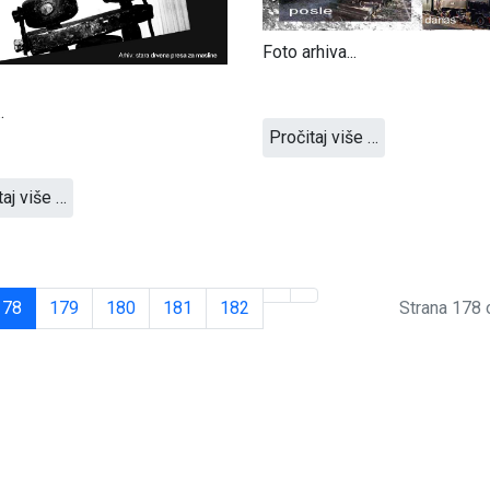
Foto arhiva...
.
Pročitaj više …
taj više …
178
179
180
181
182
Strana 178 