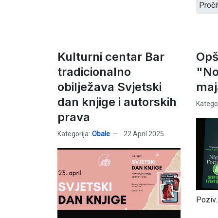
Proči
Kulturni centar Bar
Opš
tradicionalno
"No
obilježava Svjetski
maj
dan knjige i autorskih
Kategor
prava
Kategorija:
Obale
22 April 2025
Poziv..