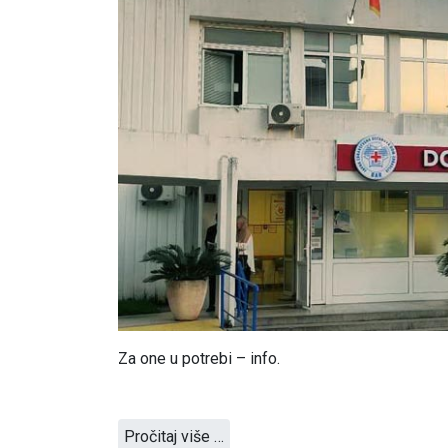
Za one u potrebi – info.
Pročitaj više …