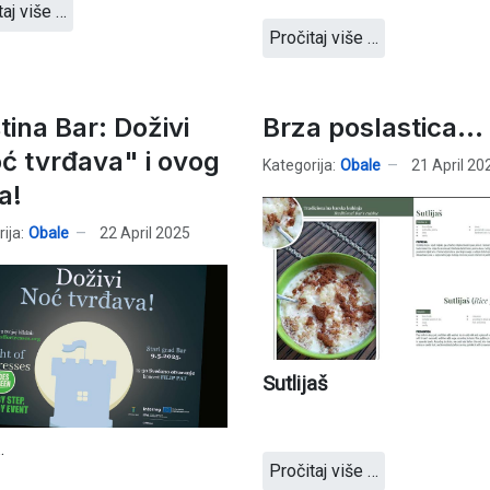
taj više …
Pročitaj više …
tina Bar: Doživi
Brza poslastica...
ć tvrđava" i ovog
Kategorija:
Obale
21 April 20
a!
ija:
Obale
22 April 2025
Sutlijaš
.
Pročitaj više …