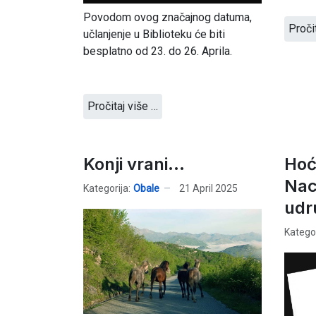
Povodom ovog značajnog datuma,
Proči
učlanjenje u Biblioteku će biti
besplatno od 23. do 26. Aprila.
Pročitaj više …
Konji vrani...
Hoć
Nac
Kategorija:
Obale
21 April 2025
udr
Kategor