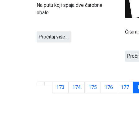
Na putu koji spaja dve čarobne
obale.
Čitam..
Pročitaj više …
Proči
173
174
175
176
177