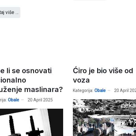
taj više …
e li se osnovati
Ćiro je bio više od
ionalno
voza
uženje maslinara?
Kategorija:
Obale
20 April 20
ija:
Obale
20 April 2025