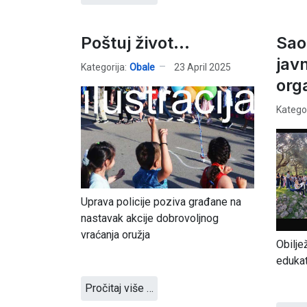
Poštuj život...
Sao
jav
Kategorija:
Obale
23 April 2025
org
Kategor
Uprava policije poziva građane na
nastavak akcije dobrovoljnog
vraćanja oružja
Obilje
eduka
Pročitaj više …