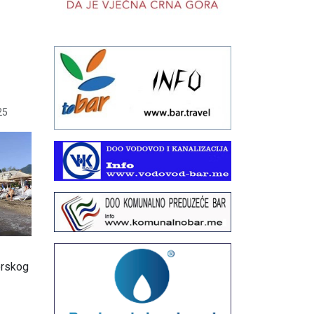
25
orskog