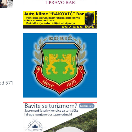
od 571