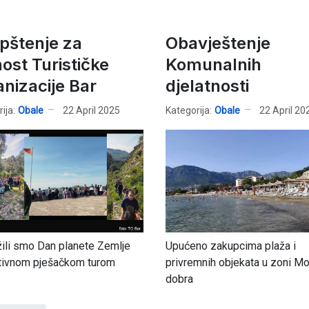
pštenje za
Obavještenje
nost Turističke
Komunalnih
anizacije Bar
djelatnosti
ija:
Obale
22 April 2025
Kategorija:
Obale
22 April 20
žili smo Dan planete Zemlje
Upućeno zakupcima plaža i
tivnom pješačkom turom
privremnih objekata u zoni M
dobra