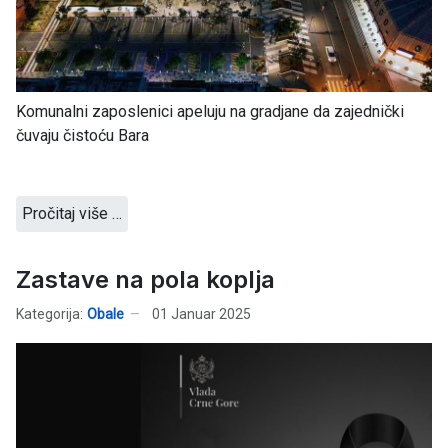
Komunalni zaposlenici apeluju na gradjane da zajednički
čuvaju čistoću Bara
Pročitaj više …
Zastave na pola koplja
Kategorija:
Obale
01 Januar 2025