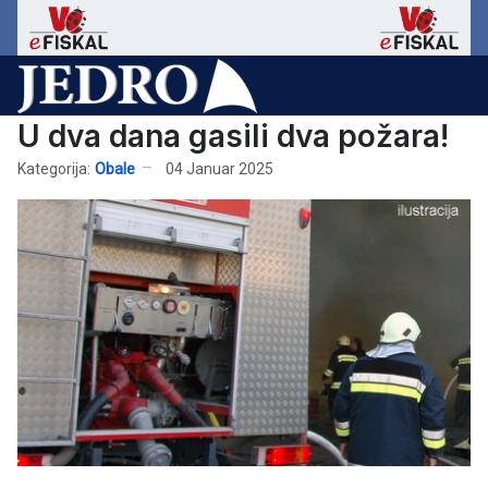
U dva dana gasili dva požara!
Kategorija:
Obale
04 Januar 2025