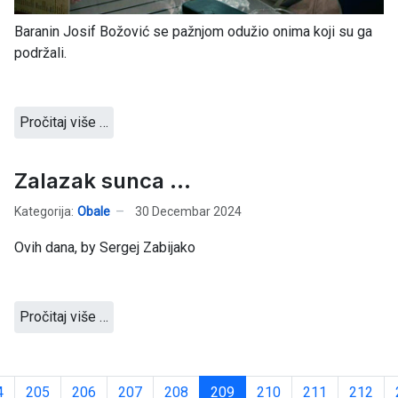
Baranin Josif Božović se pažnjom odužio onima koji su ga
podržali.
Pročitaj više …
Zalazak sunca ...
Kategorija:
Obale
30 Decembar 2024
Ovih dana, by Sergej Zabijako
Pročitaj više …
4
205
206
207
208
209
210
211
212