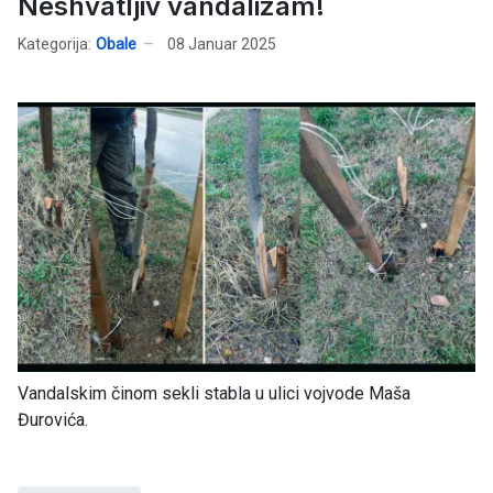
Neshvatljiv vandalizam!
Kategorija:
Obale
08 Januar 2025
Vandalskim činom sekli stabla u ulici vojvode Maša
Đurovića.