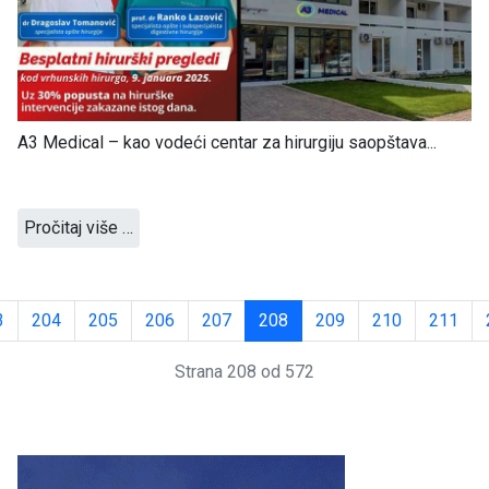
A3 Medical – kao vodeći centar za hirurgiju saopštava...
Pročitaj više …
3
204
205
206
207
208
209
210
211
Strana 208 od 572