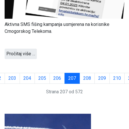
Aktivna SMS fišing kampanja usmjerena na korisnike
Crnogorskog Telekoma.
Pročitaj više …
2
203
204
205
206
207
208
209
210
Strana 207 od 572