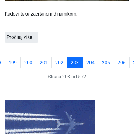
Radovi teku zacrtanom dinamikom.
Pročitaj više …
8
199
200
201
202
203
204
205
206
Strana 203 od 572