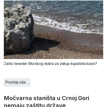
Zašto teneder Morskog dobra za zakup kupališta kasni?
Pročitaj više …
Močvarna staništa u Crnoj Gori
nemaju zaštitu države