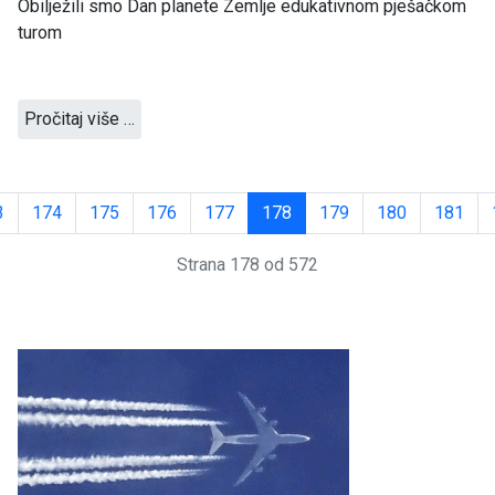
Obilježili smo Dan planete Zemlje edukativnom pješačkom
turom
Pročitaj više …
3
174
175
176
177
178
179
180
181
Strana 178 od 572