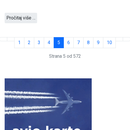
Pročitaj više …
1
2
3
4
5
6
7
8
9
10
Strana 5 od 572