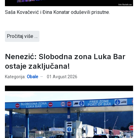
Saša Kovačević i Đina Konatar oduševili prisutne.
Pročitaj više …
Nenezić: Slobodna zona Luka Bar
ostaje zaključana!
Kategorija:
Obale
01 Avgust 2026