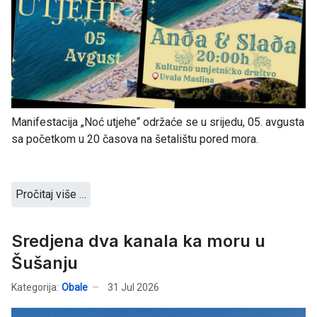
Manifestacija „Noć utjehe“ održaće se u srijedu, 05. avgusta
sa početkom u 20 časova na šetalištu pored mora.
Pročitaj više …
Sredjena dva kanala ka moru u
Šušanju
Kategorija:
Obale
31 Jul 2026