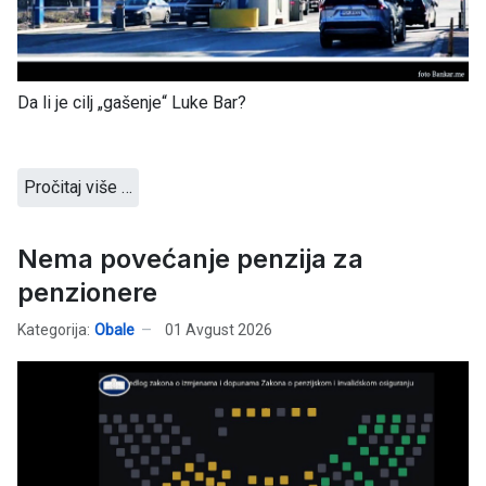
Da li je cilj „gašenje“ Luke Bar?
Pročitaj više …
Nema povećanje penzija za
penzionere
Kategorija:
Obale
01 Avgust 2026