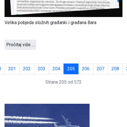
Velika pobjeda složnih građanki i građana Bara
Pročitaj više …
0
201
202
203
204
205
206
207
208
Strana 205 od 572