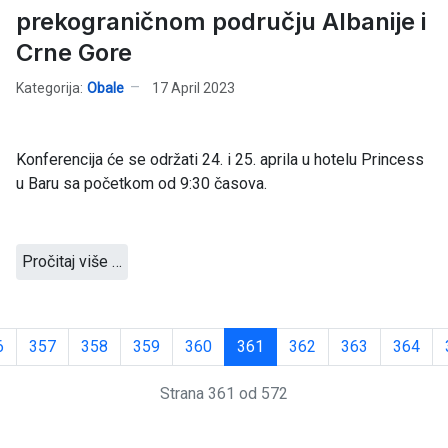
prekograničnom području Albanije i
Crne Gore
Kategorija:
Obale
17 April 2023
Konferencija će se održati 24. i 25. aprila u hotelu Princess
u Baru sa početkom od 9:30 časova.
Pročitaj više …
6
357
358
359
360
361
362
363
364
Strana 361 od 572