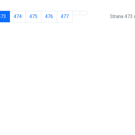
473
474
475
476
477
Strana 473 