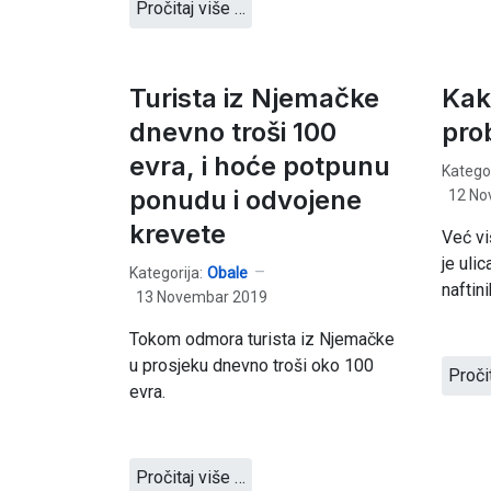
Pročitaj više …
Turista iz Njemačke
Kako
dnevno troši 100
pro
evra, i hoće potpunu
Kategor
ponudu i odvojene
12 No
krevete
Već v
je uli
Kategorija:
Obale
naftin
13 Novembar 2019
Tokom odmora turista iz Njemačke
u prosjeku dnevno troši oko 100
Proči
evra.
Pročitaj više …