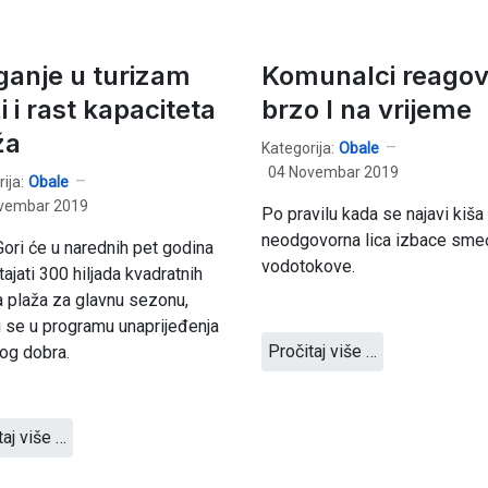
ganje u turizam
Komunalci reagov
i i rast kapaciteta
brzo I na vrijeme
ža
Kategorija:
Obale
04 Novembar 2019
ija:
Obale
vembar 2019
Po pravilu kada se najavi kiša
neodgovorna lica izbace sme
Gori će u narednih pet godina
vodotokove.
ajati 300 hiljada kvadratnih
 plaža za glavnu sezonu,
 se u programu unaprijeđenja
Pročitaj više …
og dobra.
taj više …