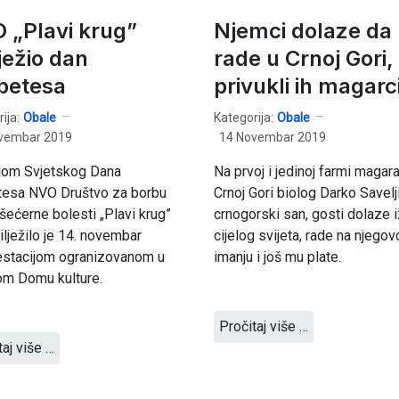
 „Plavi krug”
Njemci dolaze da
ježio dan
rade u Crnoj Gori,
abetesa
privukli ih magarc
ija:
Obale
Kategorija:
Obale
vembar 2019
14 Novembar 2019
om Svjetskog Dana
Na prvoj i jedinoj farmi magar
tesa NVO Društvo za borbu
Crnoj Gori biolog Darko Savelji
 šećerne bolesti „Plavi krug”
crnogorski san, gosti dolaze 
ilježilo je 14. novembar
cijelog svijeta, rade na njego
estacijom ogranizovanom u
imanju i još mu plate.
om Domu kulture.
Pročitaj više …
taj više …