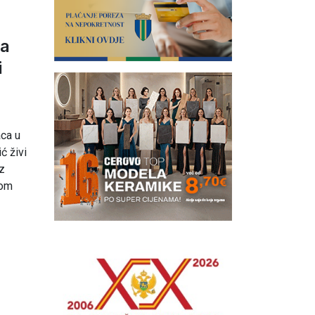
 a
i
aca u
ć živi
iz
vom