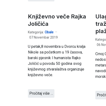
Književno veče Rajka
Ula
Joličića
traž
pla
Kategorija:
Obale
07 Novembar 2019
Kategor
06 No
U petak,8 novembra u Dvorcu kralja
Nikole sa početkom u 19 časova,
Crnoj 
barski pjesnik I humanista Rajko
nedost
Joličić u povodu 50 godina svog
metara
književnog stvaralaštva organizuje
navodi
književno veče.
morsk
Pročitaj više …
Proči