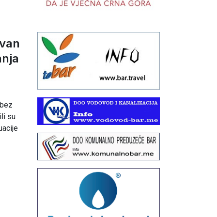
 van
anja
 bez
li su
uacije