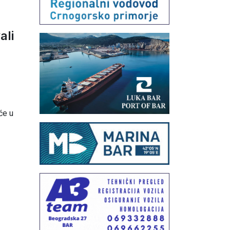
ali
će u