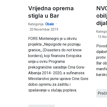
Vrijedna oprema
NVO
stigla u Bar
obil
dij
Kategorija:
Obale
20 Novembar 2019
Kategor
15 No
FORS Montenegro je u okviru
projekta ,,Nepogode ne poznaju
Povod
granice,, (Disasters do not know
dijabe
borders), koji finansira Evropska
protiv
unija u oviru Programa
Bar ob
prekogranične saradnje Crna Gora-
manif
Albanija 2014- 2020, a sufinansira
barsk
Ministarstvo javne uprave Crne Gore
dobio opremu za zaštitu i
spašavanje u slučaju poplava.
Proči