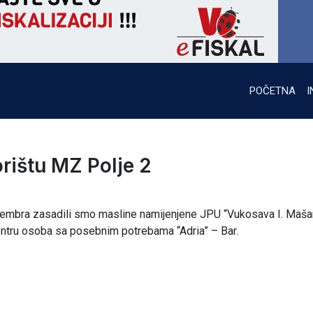
POČETNA
I
rištu MZ Polje 2
novembra zasadili smo masline namijenjene JPU “Vukosava I. Maša
entru osoba sa posebnim potrebama “Adria” – Bar.