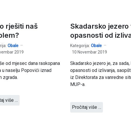
 rješiti naš
Skadarsko jezero
blem?
opasnosti od izliv
ija:
Obale
Kategorija:
Obale
vembar 2019
10 Novembar 2019
iše od mjesec dana raskopana
Skadarsko jezero je, za sada,
ca u naselju Popovići iznad
opasnosti od izlivanja, saopšti
ih zgrada.
iz Direktorata za vanredne sit
MUP-a.
taj više …
Pročitaj više …