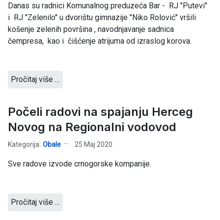
Danas su radnici Komunalnog preduzeća Bar - RJ "Putevi"
i RJ "Zelenilo" u dvorištu gimnazije "Niko Rolović" vršili
košenje zelenih površina , navodnjavanje sadnica
čempresa, kao i čišćenje atrijuma od izraslog korova.
Pročitaj više …
Počeli radovi na spajanju Herceg
Novog na Regionalni vodovod
Kategorija:
Obale
25 Maj 2020
Sve radove izvode crnogorske kompanije.
Pročitaj više …