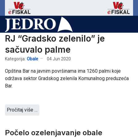
RJ “Gradsko zelenilo” je
sačuvalo palme
Kategorija:
Obale
04 Jun 2020
Opština Bar na javnim površinama ima 1260 palmi koje
održava sektor Gradskog zelenila Komunalnog preduzeća
Bar.
Pročitaj više …
Počelo ozelenjavanje obale