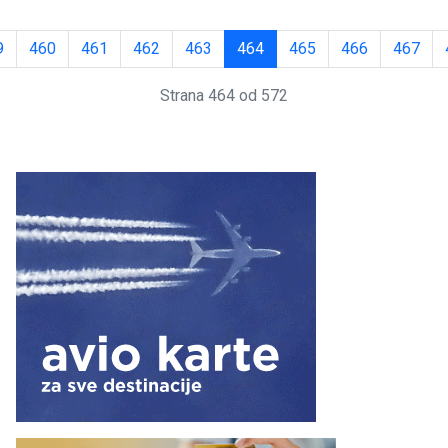
9
460
461
462
463
464
465
466
467
Strana 464 od 572